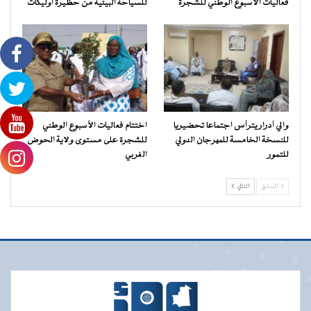
فعاليات الأسبوع الوطني للشجرة
للسياحة البيئية من حظيرة آوليكات
والي آدرار يترأس اجتماعا تحضيريا
اختتام فعاليات الأسبوع الوطني
للنسخة الخامسة للمهرجان الدولي
للشجرة على مستوى ولاية الحوض
للتمور
الغربي
السابق
التالي