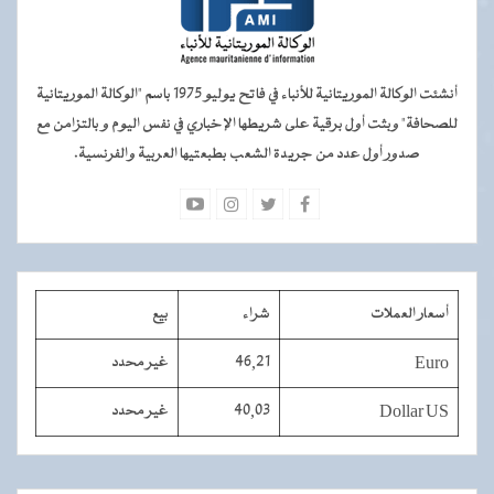
أنشئت الوكالة الموريتانية للأنباء في فاتح يوليو 1975 باسم "الوكالة الموريتانية
للصحافة" وبثت أول برقية على شريطها الإخباري في نفس اليوم و بالتزامن مع
صدور أول عدد من جريدة الشعب بطبعتيها العربية والفرنسية.
أسعار العملات
شراء
بيع
Euro
46,21
غير محدد
Dollar US
40,03
غير محدد