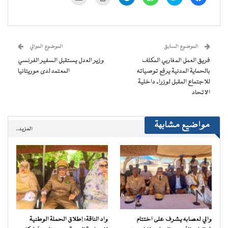
للمشاركة
للمشاركة
للمشاركة
للمشاركة
للطباعة
لإرسال
على
على
على
على
(فتح
رابط
فيسبوك
تويتر
WhatsApp
Telegram
في
عبر
(فتح
(فتح
(فتح
(فتح
نافذة
البريد
في
في
في
في
جديدة)
الإلكتروني
نافذة
نافذة
نافذة
نافذة
إلى
جديدة)
جديدة)
جديدة)
جديدة)
صديق
(فتح
الموضوع السابق
الموضوع الموالي
في
نافذة
فريق العمل المغاربي المكلف
وزير العدل يستقبل السفير الفرنسي
جديدة)
بالحماية المدنية يرفع توصياته
المعتمد لدى موريتانيا
للاجتماع المقبل لوزراء داخلية
الاتحاد
مواضيع مشابهة
المزيد..
والي لعصابه يشرف على اختتام
واد الناقة: إطلاق الحملة الوطنية