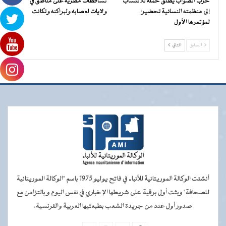
حزب الصواب يطلق حملة للانتساب
تساقطات مطرية على مناطق في
إلى منظمته النسائية تحضيرا
ولايات لعصابه ولبراكنه وتكانت
لمؤتمرها الأول
السابق
التالي
أنشئت الوكالة الموريتانية للأنباء في فاتح يوليو 1975 باسم "الوكالة الموريتانية
للصحافة" وبثت أول برقية على شريطها الإخباري في نفس اليوم و بالتزامن مع
صدور أول عدد من جريدة الشعب بطبعتيها العربية والفرنسية.