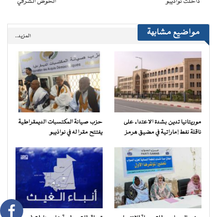
داخلت نواذيبو
الحوض الشرقي
مواضيع مشابهة
المزيد..
موريتانيا تدين بشدة الاعتداء على
حزب صيانة المكتسبات الديمقراطية
ناقلة نفط إماراتية في مضيق هرمز
يفتتح مقرا له في نواذيبو