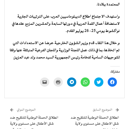
المعتمدة ببلادنا.
واستهدف الاجتماع اطلاع الديبلوماسيين العرب على الترتيبات الجارية
لاستضافة أعمال القمة العربية في دورتها السابعة والعشرين المزمع عقدها في
نواكشوط يومي 25- 26 يوليو القادم.
و خلال هذا اللقاء، قدم وزير الشؤون الخارجية عرضا عن الاستعدادات التي
تم اتخاذها، بما في ذلك عمل اللجنة الوزارية واللجان الفرعية المنبثقة عنها وفقا
للتوجيهات السامية لفخامة رئيس الجمهورية السيد محمد ولد عبد العزيز.
مشاركة:
انقر
اضغط
انقر
انقر
اضغط
النقر
للمشاركة
للمشاركة
للمشاركة
للمشاركة
للطباعة
لإرسال
على
على
على
على
(فتح
رابط
فيسبوك
تويتر
WhatsApp
Telegram
في
عبر
(فتح
(فتح
(فتح
(فتح
نافذة
البريد
في
في
في
في
جديدة)
الإلكتروني
نافذة
نافذة
نافذة
نافذة
إلى
جديدة)
جديدة)
جديدة)
جديدة)
صديق
(فتح
الموضوع السابق
الموضوع الموالي
في
نافذة
انطلاق الحملة الوطنية للتلقيح ضد
انطلاق الحملة الوطنية للتلقيح ضد
جديدة)
شلل الاطفال على مستوى ولاية
شلل الأطفال على مستوى ولاية