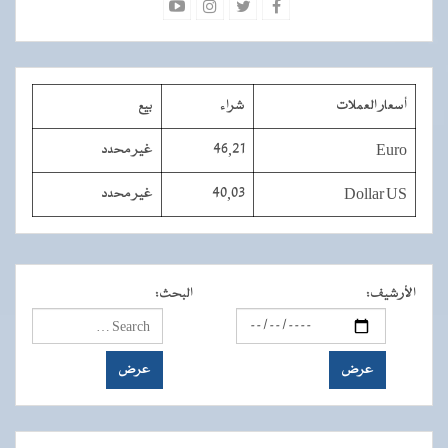
أسعار العملات
شراء
بيع
Euro
46,21
غير محدد
Dollar US
40,03
غير محدد
الأرشيف
:
البحث
: