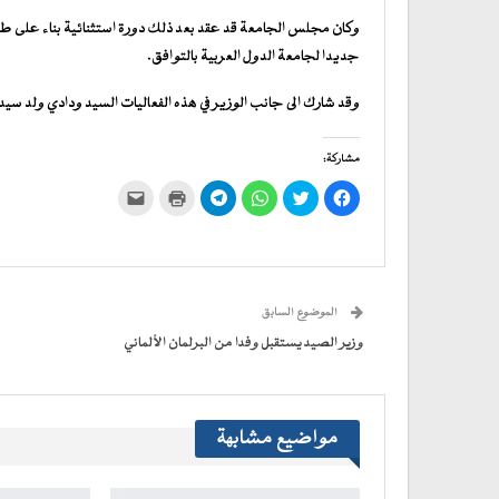
وكان مجلس الجامعة قد عقد بعد ذلك دورة استثنائية بناء على طل
جديدا لجامعة الدول العربية بالتوافق.
وقد شارك الى جانب الوزير في هذه الفعاليات السيد ودادي ولد سيد
مشاركة:
انقر
اضغط
انقر
انقر
اضغط
النقر
للمشاركة
للمشاركة
للمشاركة
للمشاركة
للطباعة
لإرسال
على
على
على
على
(فتح
رابط
فيسبوك
تويتر
WhatsApp
في
Telegram
عبر
(فتح
(فتح
(فتح
(فتح
نافذة
البريد
في
في
في
في
جديدة)
الإلكتروني
نافذة
نافذة
نافذة
نافذة
إلى
جديدة)
جديدة)
جديدة)
جديدة)
صديق
(فتح
الموضوع السابق
في
نافذة
جديدة)
وزير الصيد يستقبل وفدا من البرلمان الألماني
مواضيع مشابهة