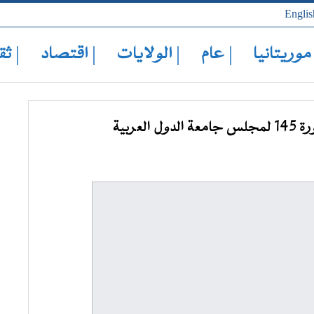
Englis
 موريتانيا
| عام
| الولايات
| اقتصاد
| ثق
عربية