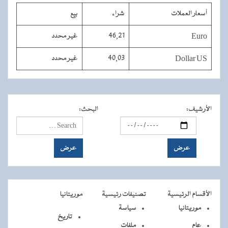
أسعار العملات
شراء
بيع
Euro
46,21
غير محدد
Dollar US
40,03
غير محدد
الأرشيف
:
البحث
:
الأقسام الرئيسية
تصنيفات رئيسية
موريتانيا
موريتانيا
سياسة
تاريخ
عام
ملفات