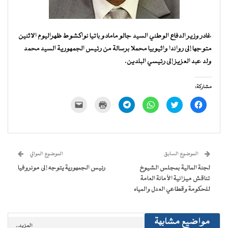
غادر وزير الدفاع الوطني السيد جالو مامادو باتيا نواكشوط ظهراليوم الاثنين
متوجها إلى رواندا واثيوبيا محملا برسالة من رئيس الجمهورية السيد محمد
ولد عبد العزيز إلى رئيسي البلدين.
مشاركة:
انقر
اضغط
انقر
انقر
اضغط
النقر
للمشاركة
للمشاركة
للمشاركة
للمشاركة
للطباعة
لإرسال
على
على
على
على
(فتح
رابط
فيسبوك
تويتر
WhatsApp
Telegram
في
عبر
(فتح
(فتح
(فتح
(فتح
نافذة
البريد
في
في
في
في
جديدة)
الإلكتروني
نافذة
نافذة
نافذة
نافذة
إلى
جديدة)
جديدة)
جديدة)
جديدة)
صديق
(فتح
الموضوع السابق
الموضوع الموالي
في
نافذة
لجنة المالية بمجلس الشيوخ
رئيس الجمهورية يتوجه إلى مونروفيا
جديدة)
تناقش ميزانية الأمانة العامة
للحكومة وقطاعي العدل والمياه
مواضيع مشابهة
المزيد..