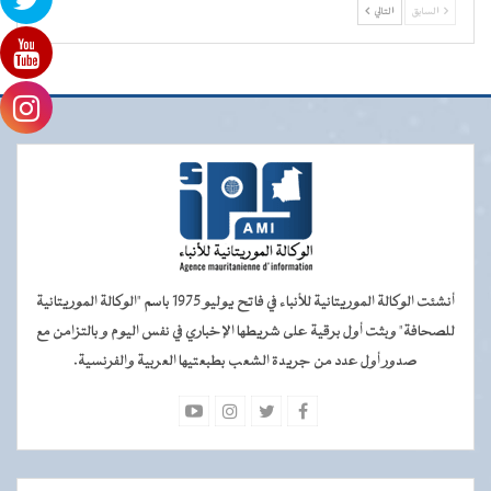
السابق
التالي
أنشئت الوكالة الموريتانية للأنباء في فاتح يوليو 1975 باسم "الوكالة الموريتانية
للصحافة" وبثت أول برقية على شريطها الإخباري في نفس اليوم و بالتزامن مع
صدور أول عدد من جريدة الشعب بطبعتيها العربية والفرنسية.