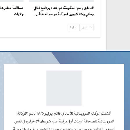
الناطق باسم الحكومة: تم إعداد برنامج ثقافي
تساقط أمطار على 
وطني يمتد شهرين لمواكبة موسم العطلة…
ولايات
السابق
التالي
أنشئت الوكالة الموريتانية للأنباء في فاتح يوليو 1975 باسم "الوكالة
الموريتانية للصحافة" وبثت أول برقية على شريطها الإخباري في نفس
اليوم و بالتزامن مع صدور أول عدد من جريدة الشعب بطبعتيها العربية