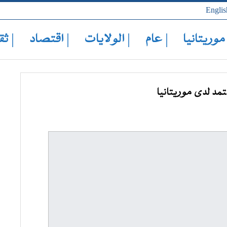
Englis
 موريتانيا
| عام
| الولايات
| اقتصاد
| ثق
د لدى موريتانيا