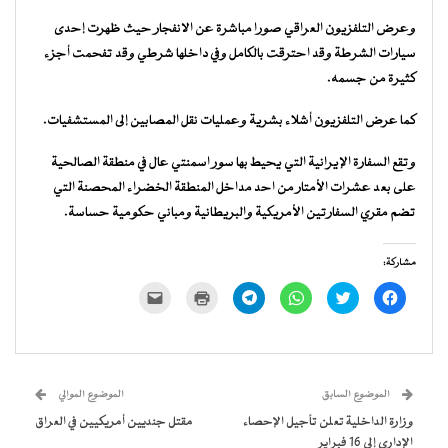
وعرض التلفزيون العراقي صورا مباشرة عن الانفجار حيث ظهرت إحدى
سيارات الشرطة وقد احترقت بالكامل وفي داخلها شرطي وقد تفحمت أجزء
كثيرة من جسمه.
كما عرض التلفزيون أشلاء بشرية وعمليات نقل المصابين إلى المستشفيات.
وتقع السفارة الإيرانية التي يحيط بها سور اسمنتي عال في منطقة الصالحية
على بعد عشرات الأمتار من احد مداخل المنطقة الخضراء المحصنة التي
تضم مقري السفارتين الأمريكية والبريطانية ومباني حكومية حساسة.
مشاركة:
انقر
اضغط
انقر
انقر
اضغط
النقر
للمشاركة
للمشاركة
للمشاركة
للمشاركة
للطباعة
لإرسال
على
على
على
على
(فتح
رابط
فيسبوك
تويتر
WhatsApp
Telegram
في
عبر
(فتح
(فتح
(فتح
(فتح
نافذة
البريد
في
في
في
في
جديدة)
الإلكتروني
نافذة
نافذة
نافذة
نافذة
إلى
جديدة)
جديدة)
جديدة)
جديدة)
صديق
(فتح
الموضوع السابق
الموضوع الموالي
في
نافذة
وزارة الداخلية تعلن تأجيل الإحصاء
مقتل جنديين أمريكيين في العراق
جديدة)
الإداري إلى 16 فبراير