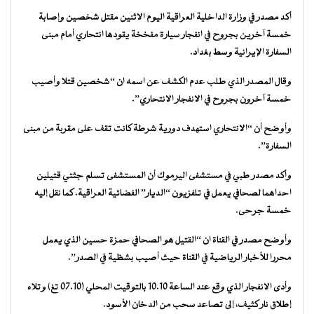
أكد مصدر في وزارة الداخلية العراقية اليوم الاثنين مقتل شخصين وإصابة
خمسة آخرين بجروح في انفجار سيارة مفخخة يقودها انتحاري أمام مبنى
السفارة الإيرانية وسط بغداد.
وقال المصدر الذي طلب عدم الكشف عن اسمه ان “شخصين قتلا وأصيب
خمسة آخرون بجروح في الانفجار الانتحاري”.
وأوضح أن “الانتحاري استهدف دورية شرطة كانت تقف على مقربة من مبنى
السفارة”.
وأكد مصدر طبي في مستشفى اليرموك أن المستشفى تسلم جثتي قتيلين
احداهما لصحافي يعمل في تلفزيون “الديار” الفضائية العراقية. كما نقل إليه
خمسة جرحى.
وأوضح مصدر في القناة ان “القتيل هو الصحافي حمزة حسين الذي يعمل
محررا للأخبار الرياضية في القناة حيث أصيب بشظية في الصدر”.
وأدى الانفجار الذي وقع عند الساعة 10.10 بالتوقيت المحلي (07.10 تغ) وتلاه
إطلاق نار كثيف، إلى تصاعد سحب من الدخان الأسود.