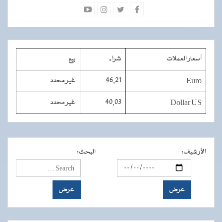
أسعار العملات
شراء
بيع
Euro
46,21
غير محدد
Dollar US
40,03
غير محدد
الأرشيف
:
البحث
: