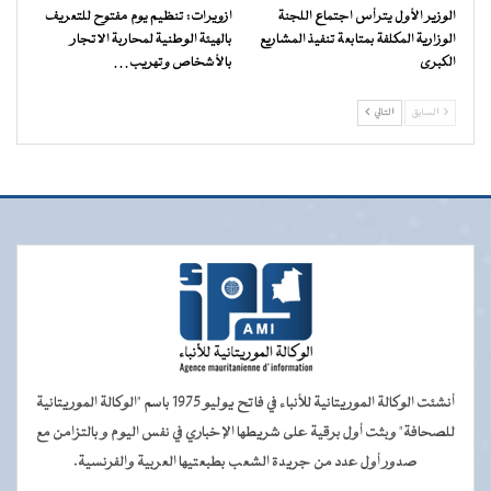
الوزير الأول يترأس اجتماع اللجنة
ازويرات: تنظيم يوم مفتوح للتعريف
الوزارية المكلفة بمتابعة تنفيذ المشاريع
بالهيئة الوطنية لمحاربة الاتجار
الكبرى
بالأشخاص وتهريب…
السابق
التالي
أنشئت الوكالة الموريتانية للأنباء في فاتح يوليو 1975 باسم "الوكالة الموريتانية
للصحافة" وبثت أول برقية على شريطها الإخباري في نفس اليوم و بالتزامن مع
صدور أول عدد من جريدة الشعب بطبعتيها العربية والفرنسية.