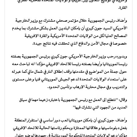
وأمريكا في توسيع التعاون بين إفريقيا والولايات المتحدة لمحاربة الفقر في
القارة.
وأضاف رئيس الجمهورية خلال مؤتمر صحفي مشترك مع وزير الخارجية
الأمريكي السيد جون كيري أن بإمكان البلدين العمل بشكل مشترك بما يخدم
المصالح العليا لكل من الولايات المتحدة الأمريكية والقارة الإفريقية
خصوصا في مجال الأمن والدفاع الذي تحققت فيه نتائج جيدة.
وبدوره رحب وزير الخارجية الأمريكي جون كيري برئيس الجمهورية بصفته
رئيسا لموريتانيا وأيضا بصفته رئيسا للاتحاد الإفريقي مؤكدا انه تباحث معه
حول جملة من المواضيع في مقدمتها وقف إطلاق النار في شمال مالي كما عبر له
على استعداد الولايات المتحدة لدعم الجيش الموريتاني فنيا وعلى مستوى
والتدريب وفي مجال محاربة الإرهاب وتأمين الحدود.
وقال: “نتطلع إلى العمل مع رئيس الجمهورية باعتباره زعيما مهما في سياق
العديد من الجهود التي نشارك فيها”
وأضاف جون كيري أن بإمكان موريتانيا لعب دور أساسي في استقرار المنطقة
بفعل دبلوماسيتها وعلاقاتها الممتازة وبحكم رئاستها الحالية للاتحاد الإفريقي
مؤكدا دعم الولايات المتحدة للحكومة الموريتانية في جهودها لوضع حلول