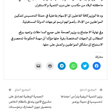
ماحققته البلاد من مكاسب على درب التنمية والاستقرار.
ودعا الوزير كافة الفاعلين إلى الإسهام بفاعلية في حملة التحسيس لتمكين
المواطنين من الإدلاء بأصواتهم لرسم توجهات الدولة المستقبلية.
وفي نهاية الاجتماع رد وزير الصحة على جميع المداخلات وتعهد برفع
المطالب إلى الجهات المختصة بغية حلها مؤكدا أن مهمة الحكومة تنحصر في
الاستماع إلى مشاكل المواطنين والعمل على حلها.
مشاركة:
انقر
اضغط
انقر
انقر
اضغط
النقر
للمشاركة
للمشاركة
للمشاركة
للمشاركة
للطباعة
لإرسال
على
على
على
على
(فتح
رابط
فيسبوك
تويتر
WhatsApp
Telegram
في
عبر
(فتح
(فتح
(فتح
(فتح
نافذة
البريد
في
في
في
في
جديدة)
الإلكتروني
نافذة
نافذة
نافذة
نافذة
إلى
جديدة)
جديدة)
جديدة)
جديدة)
صديق
(فتح
الموضوع السابق
الموضوع الموالي
في
نافذة
وزير التنمية الريفية يترأس اجتماعا
الجمعية الوطنية تصادق على
جديدة)
تحسيسيا في مدينة روصو
مشروع قانون يتعلق بالنظام الخاص
بتحصيل ديون المصارف ومؤسسات