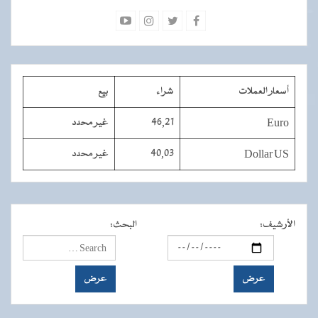
أسعار العملات
شراء
بيع
Euro
46,21
غير محدد
Dollar US
40,03
غير محدد
الأرشيف
:
البحث
: