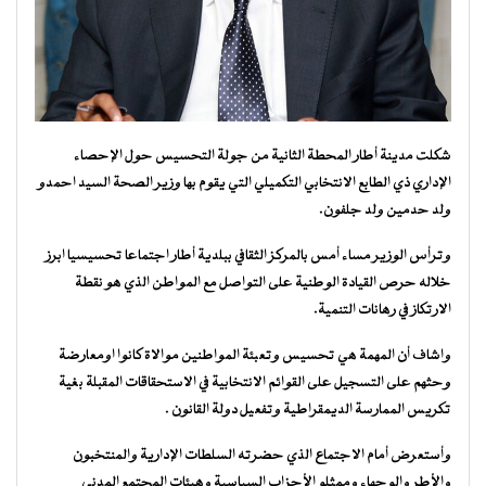
شكلت مدينة أطار المحطة الثانية من جولة التحسيس حول الإحصاء
الإداري ذي الطابع الانتخابي التكميلي التي يقوم بها وزير الصحة السيد احمدو
ولد حدمين ولد جلفون.
وترأس الوزير مساء أمس بالمركز الثقافي ببلدية أطار اجتماعا تحسيسيا ابرز
خلاله حرص القيادة الوطنية على التواصل مع المواطن الذي هو نقطة
الارتكاز في رهانات التنمية.
واشاف أن المهمة هي تحسيس وتعبئة المواطنين موالاة كانوا اومعارضة
وحثهم على التسجيل على القوائم الانتخابية في الاستحقاقات المقبلة بغية
تكريس الممارسة الديمقراطية وتفعيل دولة القانون .
وأستعرض أمام الاجتماع الذي حضرته السلطات الإدارية والمنتخبون
والأطر والوجهاء وممثلو الأحزاب السياسية وهيئات المجتمع المدني