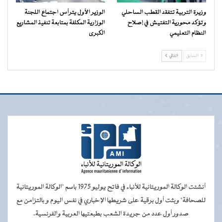
وزيرة التربية تتفقد القطب الساحلي
الوزير الأول يترأس اجتماع اللجنة
وتؤكد محورية التفتيش في إصلاح
الوزارية المكلفة بمتابعة تنفيذ المشاريع
النظام التعليمي
الكبرى
السابق
التالي
أنشئت الوكالة الموريتانية للأنباء في فاتح يوليو 1975 باسم "الوكالة الموريتانية
للصحافة" وبثت أول برقية على شريطها الإخباري في نفس اليوم و بالتزامن مع
صدور أول عدد من جريدة الشعب بطبعتيها العربية والفرنسية.