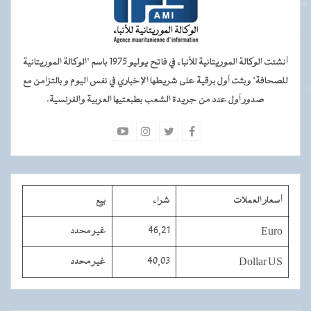
أنشئت الوكالة الموريتانية للأنباء في فاتح يوليو 1975 باسم "الوكالة الموريتانية
للصحافة" وبثت أول برقية على شريطها الإخباري في نفس اليوم و بالتزامن مع
صدور أول عدد من جريدة الشعب بطبعتيها العربية والفرنسية.
أسعار العملات
شراء
بيع
Euro
46,21
غير محدد
Dollar US
40,03
غير محدد