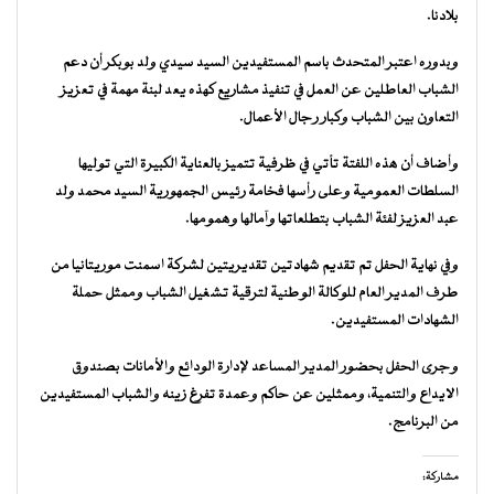
بلادنا.
وبدوره اعتبر المتحدث باسم المستفيدين السيد سيدي ولد بوبكر أن دعم
الشباب العاطلين عن العمل في تنفيذ مشاريع كهذه يعد لبنة مهمة في تعزيز
التعاون بين الشباب وكبار رجال الأعمال.
وأضاف أن هذه اللفتة تأتي في ظرفية تتميز بالعناية الكبيرة التي توليها
السلطات العمومية وعلى رأسها فخامة رئيس الجمهورية السيد محمد ولد
عبد العزيز لفئة الشباب بتطلعاتها وآمالها وهمومها.
وفي نهاية الحفل تم تقديم شهادتين تقديريتين لشركة اسمنت موريتانيا من
طرف المدير العام للوكالة الوطنية لترقية تشغيل الشباب وممثل حملة
الشهادات المستفيدين.
وجرى الحفل بحضور المدير المساعد لإدارة الودائع والأمانات بصندوق
الايداع والتنمية، وممثلين عن حاكم وعمدة تفرغ زينه والشباب المستفيدين
من البرنامج.
مشاركة: