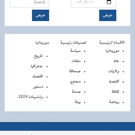
الأقسام الرئيسية
تصنيفات رئيسية
موريتانيا
موريتانيا
سياسة
تاريخ
عام
ملفات
جغرافيا
ولايات
صحافة
اقتصاد
اقتصاد
مجتمع
دستور
ثقافة
صحة
رئـاسيـات 2024
رياضة
بيئة
جميــــع
جميع الحقوق محفوظة © 2026 - الوكالة الموريتانية للأنباء