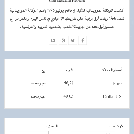
أنشئت الوكالة الموريتانية للأنباء في فاتح يوليو 1975 باسم "الوكالة الموريتانية
للصحافة" وبثت أول برقية على شريطها الإخباري في نفس اليوم و بالتزامن مع
صدور أول عدد من جريدة الشعب بطبعتيها العربية والفرنسية.
أسعار العملات
شراء
بيع
Euro
46,21
غير محدد
Dollar US
40,03
غير محدد
الأرشيف
:
البحث
: