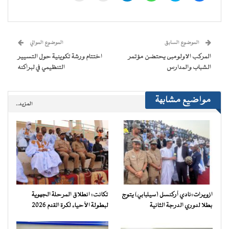
على
على
على
على
(فتح
رابط
فيسبوك
تويتر
WhatsApp
Telegram
في
عبر
(فتح
(فتح
(فتح
(فتح
نافذة
البريد
في
في
في
في
جديدة)
الإلكتروني
نافذة
نافذة
نافذة
نافذة
إلى
جديدة)
جديدة)
جديدة)
جديدة)
صديق
(فتح
الموضوع السابق
الموضوع الموالي
في
نافذة
المركب الاولومبى يحتضن مؤتمر
اختتام ورشة تكوينية حول التسيير
جديدة)
الشباب والمدارس
التنظيمي في لبراكنه
مواضيع مشابهة
المزيد..
ازويرات:نادي أركنسل (سيلبابي) يتوج
تكانت: انطلاق المرحلة الجهوية
بطلا لدوري الدرجة الثانية
لبطولة الأحياء لكرة القدم 2026