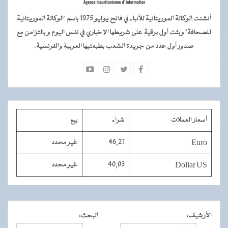
أنشئت الوكالة الموريتانية للأنباء في فاتح يوليو 1975 باسم "الوكالة الموريتانية
للصحافة" وبثت أول برقية على شريطها الإخباري في نفس اليوم و بالتزامن مع
صدور أول عدد من جريدة الشعب بطبعتيها العربية والفرنسية.
أسعار العملات
شراء
بيع
Euro
46,21
غير محدد
Dollar US
40,03
غير محدد
الأرشيف
:
البحث
: