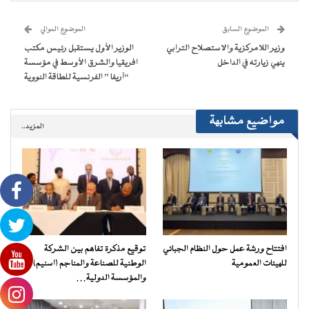
في
في
في
في
جديدة)
الإلكتروني
نافذة
نافذة
نافذة
نافذة
إلى
جديدة)
جديدة)
جديدة)
جديدة)
صديق
(فتح
الموضوع السابق
الموضوع الموالي
في
نافذة
وزير اللامركزية والاستصلاح الترابي
الوزير الأول يستقبل رئيس مكتب
جديدة)
ينهي زيارته في الداخل
افريقيا والشرق الأوسط في مؤسسة
“آريفا ” الفرنسية للطاقة النووية
مواضيع مشابهة
المزيد..
افتتاح ورشة عمل حول النظام الجبائي
توقيع مذكرة تفاهم بين الشركة
للهيئات العمومية
الوطنية للصناعة والمناجم (اسنيم)
والمؤسسة الدولية…