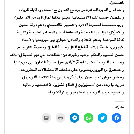
للصندوق.
وأضاف ان الدورة العاشرة من برنامج التعاون مع الصندوق، قابلة للزيادة
والنقصان حسب القدرة الاستيعابية، ويبلغ غلافها المالي ازيد من 124 مليون
اورو، مخصصة لعصرنة الادارة والتسيير الاقتصادي ودعم دولة القانون
واللامركزية والتنمية المحلية والمحافظة على المصادر الطبيعية وتقوية
ثقافة المواطنة ودعم الاعلام، والتبادل التجاري بين موريتانيا والاتحاد
الأوروبي، اضافة الى تنمية قطاع النقل وصيانة الطرق ومحاربة الفقر ودعم
حسن التسيير والحكم الرشيد وغيرها من القطاعات التي تهم التنمية في البلاد.
وبعد ابداء النواب (اعضاء اللجنة) لآرائهم حول مدونة التعاون بين موريتانيا
والصندوق، رد الوزير ومعاونوه على مختلف الاستشكالات المطروحة.
وحضرالعرض السيد جان اريك أباكي، رئيس بعثة الاتحاد الأوربي في
موريتانيا وعدد من المسؤولين في قطاع الشؤون الاقتصادية والمالية
والدبلوماسيين الأوربيين المعتمدين في انواكشوط.
مشاركة:
انقر
اضغط
انقر
انقر
اضغط
النقر
للمشاركة
للمشاركة
للمشاركة
للمشاركة
للطباعة
لإرسال
على
على
على
على
(فتح
رابط
فيسبوك
تويتر
WhatsApp
Telegram
في
عبر
(فتح
(فتح
(فتح
(فتح
نافذة
البريد