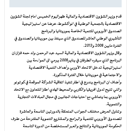
قدم وزير الشؤون الاقتصادية والمالية ظهراليوم الخميس امام لجنة الشؤون
الاقتصادية بالجمعية الوطنية في انواكشوط، عرضا عن استيراتيجية
الصندوق الأوروبي للتنمية الخاصة بموريتانيا والبرنامج
التأشيري الوطني العاشر للصندوق الذي سينفذ بين موريتانيا والصندوق في
الفترة مابين 2008 و2013.
وقال وزير الشؤون الاقتصادية والمالية السيد عبد الرحمن ولد حمه فزاز،ان
البرنامج الذي سيقره الطرفان في يناير2008 يرمي الى المواءمة بين
استيراتيجية تدخل الاتحاد الأوربي وأهداف التنمية الاقتصادية
والاجتماعية في موريتانيا خلال الفترة المذكورة.
وأضاف ان البرنامج يندرج في اطار تنفيذ اتفاقية الشراكة الموقعة في كوتونو
والتي تتيح لدول افريقيا والكاربي والمحيط الهادي اطارا للتعاون مع الاتحاد
الأوروبي بما يتماشي مع احتياجات الجانبين في مجال المبادلات التجارية
والتنموية.
وتناول العرض مختلف الجوانب المتعلقة بالدورتين التاسعة والعاشرة
للصندوق الأوروبي للتنمية والبرامج والمشاريع التنموية المقترحة من طرف
الحكومة الموريتانية والنتائج والعبر المستخلصة من الدورة التاسعة