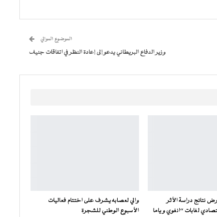
الموضوع الموالي
وزير الدفاع البريطاني يدعو إلى إعادة النظر في اتفاقات جنيف
ض نتائج دراسة الأثر
والي لعصابه يشرف على اختتام فعاليات
صادي لغابات “انغوي و ياما
الأسبوع الوطني للشجرة