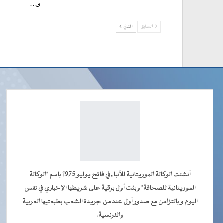
و…
السابق
التالي
أنشئت الوكالة الموريتانية للأنباء في فاتح يوليو 1975 باسم "الوكالة
الموريتانية للصحافة" وبثت أول برقية على شريطها الإخباري في نفس
اليوم و بالتزامن مع صدور أول عدد من جريدة الشعب بطبعتيها العربية
والفرنسية.