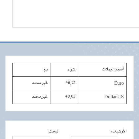
أسعار العملات
شراء
بيع
Euro
46,21
غير محدد
Dollar US
40,03
غير محدد
الأرشيف
:
البحث
: