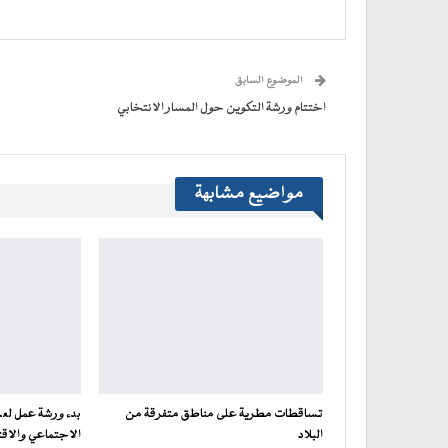
فيسبوك
تويتر
WhatsApp
في
Telegram
عبر
(فتح
(فتح
(فتح
(فتح
نافذة
البريد
في
في
في
في
جديدة)
الإلكتروني
نافذة
نافذة
نافذة
نافذة
إلى
جديدة)
جديدة)
جديدة)
جديدة)
صديق
(فتح
الموضوع السابق
في
نافذة
جديدة)
اختتام ورشة التكوين حول المسار الانتخابي
مواضيع مشابهة
تساقطات مطرية على مناطق متفرقة من
بدء ورشة عمل لعر
البلاد
الاجتماعي والاقت