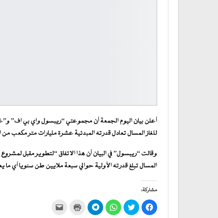
أعلن بيان اليوم الجمعة أن مجموعتي “ريبسول واي بي اف” و”غاز 
للغاز المسال تعادل قدرته المبدئية عشرة مليارات متر مكعب من ال
وقالت “ريبسول” في البيان أن هذا الاتفاق “لتطوير مقبل لمشروع ل
المسال تبلغ قدرته الأولية حوالي سبعة ملايين طن سنويا أي ما ي
مشاركة:
انقر
اضغط
انقر
انقر
اضغط
النقر
للمشاركة
للمشاركة
للمشاركة
للمشاركة
للطباعة
لإرسال
على
على
على
على
(فتح
رابط