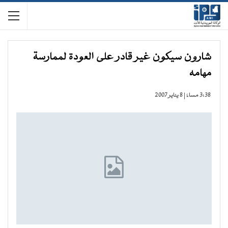
شارون سيكون غير قادر على العودة لممارسة
مهامه
3:38 مساءً | 8 يناير 2007