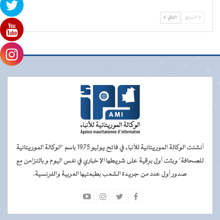
السابق
التالي
أنشئت الوكالة الموريتانية للأنباء في فاتح يوليو 1975 باسم "الوكالة الموريتانية
للصحافة" وبثت أول برقية على شريطها الإخباري في نفس اليوم و بالتزامن مع
صدور أول عدد من جريدة الشعب بطبعتيها العربية والفرنسية.