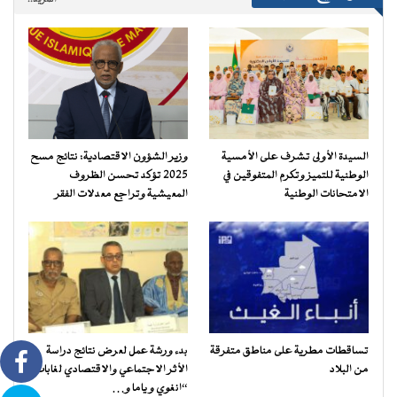
المزيد..
السيدة الأولى تشرف على الأمسية
وزير الشؤون الاقتصادية: نتائج مسح
الوطنية للتميز وتكرم المتفوقين في
2025 تؤكد تحسن الظروف
الامتحانات الوطنية
المعيشية وتراجع معدلات الفقر
تساقطات مطرية على مناطق متفرقة
بدء ورشة عمل لعرض نتائج دراسة
من البلاد
الأثر الاجتماعي والاقتصادي لغابات
“انغوي و ياما و…