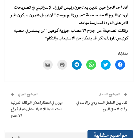
أفاد احد الجراحين الذين يعالجون رئيس الوزراء الإسرائيلي في تصريحات
اوردتها اليوم الاحد صحيفة “جيروزاليم بوست” ان ارييل شارون سيكون غير
قادر على العودة لممارسة مهامه.
ونقلت الصحيفة عن جراح الاعصاب جوزيه كوهين “لن يستمر في منصبه
كرئيس للوزراء، لكن قد يتمكن من الاستيعاب والتكلم”.
مشاركة:
انقر
اضغط
انقر
انقر
اضغط
النقر
للمشاركة
للمشاركة
للمشاركة
للمشاركة
للطباعة
لإرسال
على
على
على
على
(فتح
رابط
فيسبوك
تويتر
WhatsApp
Telegram
في
عبر
(فتح
(فتح
(فتح
(فتح
نافذة
البريد
في
في
في
في
جديدة)
الإلكتروني
نافذة
نافذة
نافذة
نافذة
إلى
جديدة)
جديدة)
جديدة)
جديدة)
صديق
(فتح
الموضوع السابق
الموضوع الموالي
في
نافذة
لقاء بين العاهل السعودي والأسد في
إيران في انتظار إعلان الوكالة الدولية
جديدة)
وقت لاحق اليوم
استعدادها للإشراف على عملية رفع
الاختام
مواضيع مشابهة