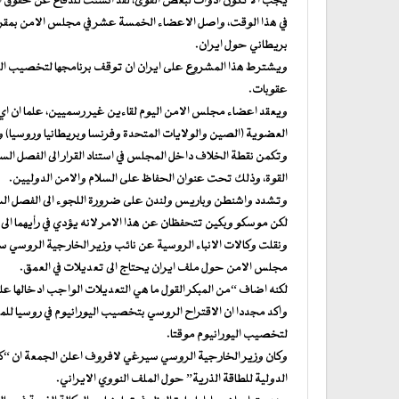
يجب الا تكون ادوات لبعض القوى، لقد انشئت للدفاع عن حقوق ا
في هذا الوقت، واصل الاعضاء الخمسة عشر في مجلس الامن بمقر 
بريطاني حول ايران.
ويشترط هذا المشروع على ايران ان توقف برنامجها لتخصيب اليورا
عقوبات.
ويعقد اعضاء مجلس الامن اليوم لقاءين غير رسميين، علما ان اي
العضوية (الصين والولايات المتحدة وفرنسا وبريطانيا وروسيا) وال
وتكمن نقطة الخلاف داخل المجلس في استناد القرار الى الفصل السا
القوة، وذلك تحت عنوان الحفاظ على السلام والامن الدوليين.
وتشدد واشنطن وباريس ولندن على ضرورة اللجوء الى الفصل الس
لكن موسكو وبكين تتحفظان عن هذا الامر لانه يؤدي في رأيهما الى ت
ونقلت وكالات الانباء الروسية عن نائب وزير الخارجية الروسي س
مجلس الامن حول ملف ايران يحتاج الى تعديلات في العمق.
لكنه اضاف “من المبكر القول ما هي التعديلات الواجب ادخالها ع
واكد مجددا ان الاقتراح الروسي بتخصيب اليورانيوم في روسيا لل
لتخصيب اليورانيوم موقتا.
وكان وزير الخارجية الروسي سيرغي لافروف اعلن الجمعة ان “ك
الدولية للطاقة الذرية” حول الملف النووي الايراني.