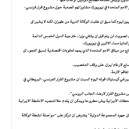
لدول، وليس لخدمة مصالح دولتين او ثلاث منها”.
الامم المتحدة في نيويورك مشاوراتهم الصعبة حول مشروع قرار فرنسي-
نيوم كما سبق ان طلبت الوكالة الذرية من طهران، لكنه لا يشير الى
 تصويت لن يتم قبل ان يلتقي وزراء خارجية الدول الخمس الدائمة
مانيا مساء الاثنين في نيويورك.
بع من ميثاق الامم المتحدة الذي يمهد لعقوبات اقتصادية تسبق اللجوء الى
ابع لارغام ايران على وقف التخصيب.
فاقم الازمة.
يرغي كيسلياك قوله اليوم السبت ان مشروع القرار الفرنسي-البريطاني في
لى مشروع القرار لارضاء الجانب الروسي”.
محطات الايرانية يبقى مطروحا ويمكن ان يقدم حلا لتجميد الانشطة الايرانية
ل جهود المجموعة الدولية” يفترض ان تركز على “مواصلة انشطة الوكالة