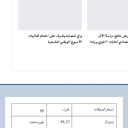
ض نتائج دراسة الأثر
والي لعصابه يشرف على اختتام فعاليات
صادي لغابات “انغوي و ياما
الأسبوع الوطني للشجرة
أسعار العملات
شراء
بيع
Euro
46,21
غير محدد