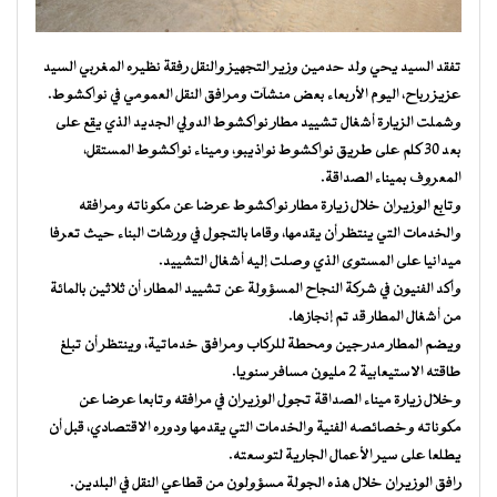
تفقد السيد يحي ولد حدمين وزير التجهيز والنقل رفقة نظيره المغربي السيد
عزيز رباح، اليوم الأربعاء بعض منشآت ومرافق النقل العمومي في نواكشوط.
وشملت الزيارة أشغال تشييد مطار نواكشوط الدولي الجديد الذي يقع على
بعد 30 كلم على طريق نواكشوط نواذيبو، وميناء نواكشوط المستقل،
المعروف بميناء الصداقة.
وتابع الوزيران خلال زيارة مطار نواكشوط عرضا عن مكوناته ومرافقه
والخدمات التي ينتظر أن يقدمها، وقاما بالتجول في ورشات البناء حيث تعرفا
ميدانيا على المستوى الذي وصلت إليه أشغال التشييد.
وأكد الفنيون في شركة النجاح المسؤولة عن تشييد المطار، أن ثلاثين بالمائة
من أشغال المطار قد تم إنجازها.
ويضم المطار مدرجين ومحطة للركاب ومرافق خدماتية، وينتظر أن تبلغ
طاقته الاستيعابية 2 مليون مسافر سنويا.
وخلال زيارة ميناء الصداقة تجول الوزيران في مرافقه وتابعا عرضا عن
مكوناته وخصائصه الفنية والخدمات التي يقدمها ودوره الاقتصادي، قبل أن
يطلعا على سير الأعمال الجارية لتوسعته.
رافق الوزيران خلال هذه الجولة مسؤولون من قطاعي النقل في البلدين.