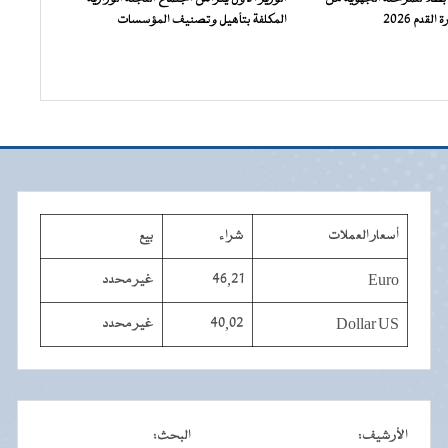
لقدم 2026
المكلفة بتأهيل وتصنيف المؤسسات
أسعار العملات
شراء
بيع
Euro
46,21
غير محدد
Dollar US
40,02
غير محدد
الأرشيف
:
البحث
: