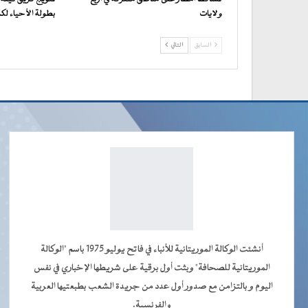
ولايات
بطولة الأحياء لكرة ا
السابق
التالي
أنشئت الوكالة الموريتانية للأنباء في فاتح يوليو 1975 باسم "الوكالة
الموريتانية للصحافة" وبثت أول برقية على شريطها الإخباري في نفس
اليوم و بالتزامن مع صدور أول عدد من جريدة الشعب بطبعتيها العربية
والفرنسية.