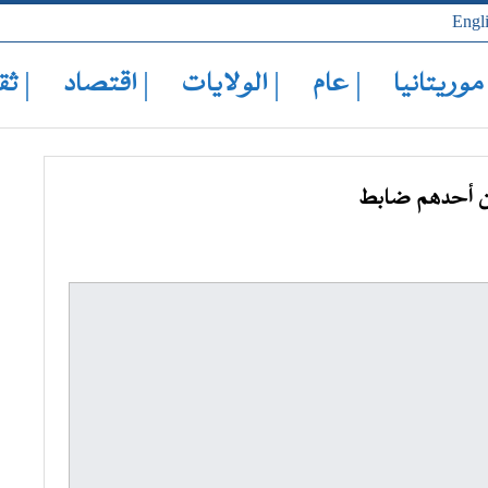
Engl
 موريتانيا
| عام
| الولايات
| اقتصاد
| ثق
ين أحدهم ضابط