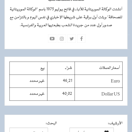
أنشئت الوكالة الموريتانية للأنباء في فاتح يوليو 1975 باسم "الوكالة الموريتانية
للصحافة" وبثت أول برقية على شريطها الإخباري في نفس اليوم و بالتزامن مع
صدور أول عدد من جريدة الشعب بطبعتيها العربية والفرنسية.
أسعار العملات
شراء
بيع
Euro
46,21
غير محدد
Dollar US
40,02
غير محدد
الأرشيف
:
البحث
: