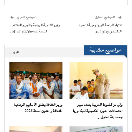
(فتح
(فتح
(فتح
(فتح
نافذة
البريد
في
في
في
في
جديدة)
الإلكتروني
نافذة
نافذة
نافذة
نافذة
إلى
جديدة)
جديدة)
جديدة)
جديدة)
صديق
(فتح
الموضوع السابق
الموضوع الموالي
في
نافذة
انتهاء الراحة البيولوجية للصيد
وزير التنمية الريفية والوزير المنتدب
جديدة)
التقليدي في نواذ يبو
للبيئة يتوجهان إلى البرازيل
مواضيع مشابهة
المزيد..
والي نواكشوط الغربية يتفقد سير
وزير الثقافة يطلق الأسابيع الوطنية
امتحانات الدورة التكميلية للبكالوريا
للثقافة والفنون لسنة 2026
ومسابقة دخول…