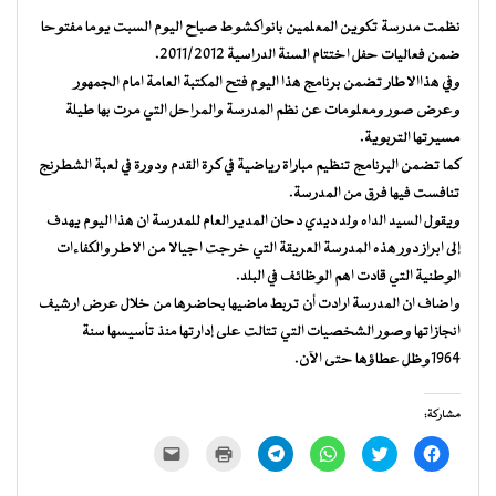
نظمت مدرسة تكوين المعلمين بانواكشوط صباح اليوم السبت يوما مفتوحا
ضمن فعاليات حفل اختتام السنة الدراسية 2011/2012.
وفي هذاالاطار تضمن برنامج هذا اليوم فتح المكتبة العامة امام الجمهور
وعرض صور ومعلومات عن نظم المدرسة والمراحل التي مرت بها طيلة
مسيرتها التربوية.
كما تضمن البرنامج تنظيم مباراة رياضية في كرة القدم ودورة في لعبة الشطرنج
تنافست فيها فرق من المدرسة.
ويقول السيد الداه ولد ديدي دحان المدير العام للمدرسة ان هذا اليوم يهدف
إلى ابراز دور هذه المدرسة العريقة التي خرجت اجيالا من الاطر والكفاءات
الوطنية التي قادت اهم الوظائف في البلد.
واضاف ان المدرسة ارادت أن تربط ماضيها بحاضرها من خلال عرض ارشيف
انجازاتها وصور الشخصيات التي تتالت على إدارتها منذ تأسيسها سنة
1964وظل عطاؤها حتى الآن.
مشاركة:
انقر
اضغط
انقر
انقر
اضغط
النقر
للمشاركة
للمشاركة
للمشاركة
للمشاركة
للطباعة
لإرسال
على
على
على
على
(فتح
رابط
فيسبوك
تويتر
WhatsApp
Telegram
في
عبر