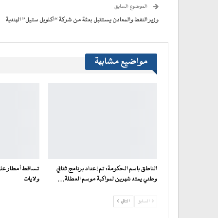
(فتح
الموضوع السابق
في
نافذة
جديدة)
وزير النفط والمعادن يستقبل بعثة من شركة “اكلوبل ستيل” الهندية
مواضيع مشابهة
الناطق باسم الحكومة: تم إعداد برنامج ثقافي
تساقط أمطار على 
وطني يمتد شهرين لمواكبة موسم العطلة…
ولايات
السابق
التالي