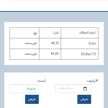
أسعار العملات
شراء
بيع
Euro
46,21
غير محدد
Dollar US
40,02
غير محدد
الأرشيف
:
البحث
: