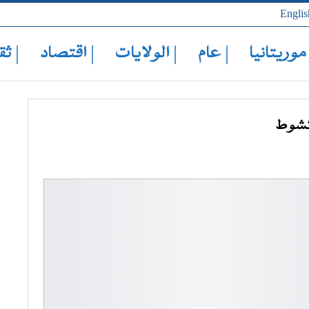
Englis
 موريتانيا
| عام
| الولايات
| اقتصاد
| ثق
اكشوط