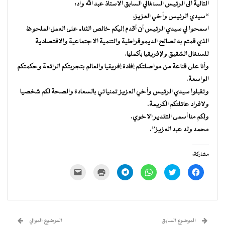
التالية الى الرئيس السنغالي السابق الاستاذ عبد الله واد:
“سيدي الرئيس وأخي العزيز،
اسمحوا لي سيدي الرئيس أن أقدم إليكم خالص الثناء على العمل الملحوظ
الذي قمتم به لصالح الديموقراطية والتنمية الاجتماعية والاقتصادية
للسنغال الشقيق ولإفريقيا بأكملها.
وأنا على قناعة من مواصلتكم إفادة إفريقيا والعالم بتجربتكم الرائعة وحكمتكم
الواسعة.
وتقبلوا سيدي الرئيس وأخي العزيز تمنياتي بالسعادة والصحة لكم شخصيا
ولافراد عائلتكم الكريمة.
ولكم منا أسمى التقدير الاخوي.
محمد ولد عبد العزيز”.
مشاركة:
انقر
اضغط
انقر
انقر
اضغط
النقر
للمشاركة
للمشاركة
للمشاركة
للمشاركة
للطباعة
لإرسال
على
على
على
على
(فتح
رابط
فيسبوك
تويتر
WhatsApp
Telegram
في
عبر
(فتح
(فتح
(فتح
(فتح
نافذة
البريد
في
في
في
في
جديدة)
الإلكتروني
نافذة
نافذة
نافذة
نافذة
إلى
جديدة)
جديدة)
جديدة)
جديدة)
صديق
(فتح
الموضوع السابق
الموضوع الموالي
في