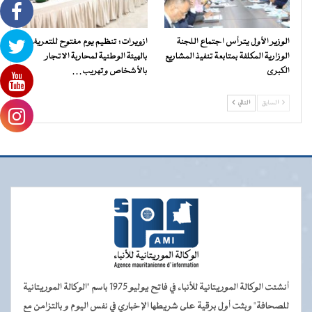
الوزير الأول يترأس اجتماع اللجنة
ازويرات: تنظيم يوم مفتوح للتعريف
الوزارية المكلفة بمتابعة تنفيذ المشاريع
بالهيئة الوطنية لمحاربة الاتجار
الكبرى
بالأشخاص وتهريب…
السابق
التالي
أنشئت الوكالة الموريتانية للأنباء في فاتح يوليو 1975 باسم "الوكالة الموريتانية
للصحافة" وبثت أول برقية على شريطها الإخباري في نفس اليوم و بالتزامن مع