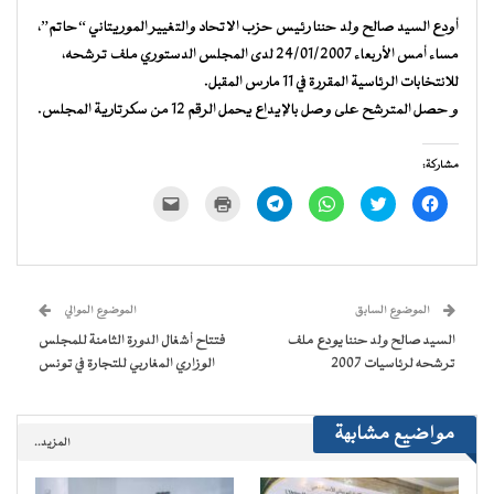
أودع السيد صالح ولد حننا رئيس حزب الاتحاد والتغيير الموريتاني “حاتم”،
مساء أمس الأربعاء 24/01/2007 لدى المجلس الدستوري ملف ترشحه،
للانتخابات الرئاسية المقررة في 11 مارس المقبل.
و حصل المترشح على وصل بالإيداع يحمل الرقم 12 من سكرتارية المجلس.
مشاركة:
انقر
اضغط
انقر
انقر
اضغط
النقر
للمشاركة
للمشاركة
للمشاركة
للمشاركة
للطباعة
لإرسال
على
على
على
على
(فتح
رابط
فيسبوك
تويتر
WhatsApp
Telegram
في
عبر
(فتح
(فتح
(فتح
(فتح
نافذة
البريد
في
في
في
في
جديدة)
الإلكتروني
نافذة
نافذة
نافذة
نافذة
إلى
جديدة)
جديدة)
جديدة)
جديدة)
صديق
(فتح
الموضوع السابق
الموضوع الموالي
في
نافذة
السيد صالح ولد حننا يودع ملف
فتتاح أشغال الدورة الثامنة للمجلس
جديدة)
ترشحه لرئاسيات 2007
الوزاري المغاربي للتجارة في تونس
مواضيع مشابهة
المزيد..