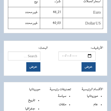
أسعار العملات
شراء
بيع
Euro
46,21
غير محدد
Dollar US
40,03
غير محدد
الأرشيف
:
البحث
:
الأقسام الرئيسية
تصنيفات رئيسية
موريتانيا
موريتانيا
سياسة
تاريخ
عام
ملفات
جغرافيا