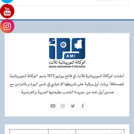
أنشئت الوكالة الموريتانية للأنباء في فاتح يوليو 1975 باسم "الوكالة الموريتانية
للصحافة" وبثت أول برقية على شريطها الإخباري في نفس اليوم و بالتزامن مع
صدور أول عدد من جريدة الشعب بطبعتيها العربية والفرنسية.