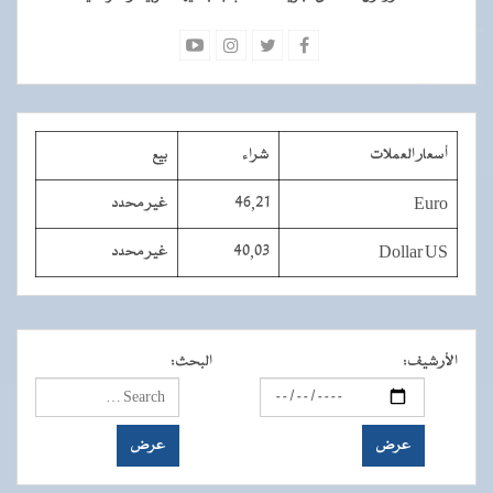
أسعار العملات
شراء
بيع
Euro
46,21
غير محدد
Dollar US
40,03
غير محدد
الأرشيف
:
البحث
: