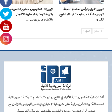
الوزير الأول يترأس اجتماع اللجنة
ازويرات: تنظيم يوم مفتوح للتعريف
الوزارية المكلفة بمتابعة تنفيذ المشاريع
بالهيئة الوطنية لمحاربة الاتجار
الكبرى
بالأشخاص وتهريب…
السابق
التالي
أنشئت الوكالة الموريتانية للأنباء في فاتح يوليو 1975 باسم "الوكالة الموريتانية
للصحافة" وبثت أول برقية على شريطها الإخباري في نفس اليوم و بالتزامن مع
صدور أول عدد من جريدة الشعب بطبعتيها العربية والفرنسية.