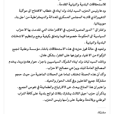
للاستحقاقات البلدية والنيابية القادمة .
ودعا رئيس الحزب السيد لبات ولد ايتاه في خطاب الافتتاح الى مواكبة
التغييرالذي قام به المجلس العسكري للعدالة والديمقراطية من اجل بناء
موريتانيا.
واشار الى ” الدور المتميز للحزب في الاقتراحات التي تقدمت بها الاحزاب
السياسية الى الحكومة خصوصا فيما يتعلق بكيفية وضع وتنظيم الانتخابات
البلدية والنيابية .
وتعهد في حالة فوز حزبه في هذه الاستحقاقات بانشاء مؤسسة وطنية تجمع
الزكواة من الاغنياء وتوزعها على الفقراء بشكل عادل .
وناشد السيد لبات ولد ايتاه الشركاء السياسيين باجراء حوار هادئ وبناء يخدم
المصالح العامة للبلد ويراعي مصالح الاحزاب .
واكد أن هذه الحملة تختلف تماما عن الحملات الماضية من حيث حجم
مشاركة جميع الفاعلين وفي كنف الحوار والحياد .
واعتبر ان هذا المناخ يبعث عى لالارتياح والطمانينة في نفوس الجميع .
يذكر أن حزب اجيل الثالث يشارك بثلاث لوائح بلدية على كافة التراب
الوطني وبلائحة وطنية على رأسها رئيس الحزب .
مشاركة: