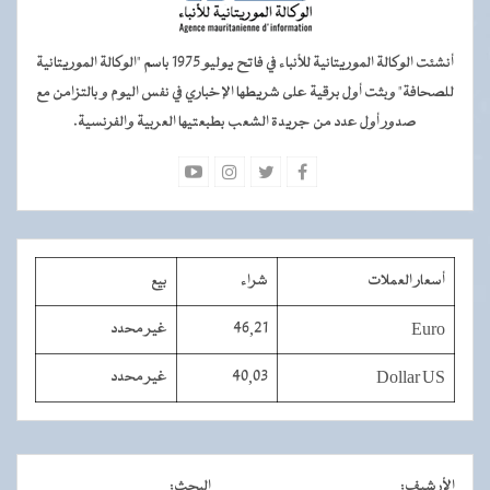
أنشئت الوكالة الموريتانية للأنباء في فاتح يوليو 1975 باسم "الوكالة الموريتانية
للصحافة" وبثت أول برقية على شريطها الإخباري في نفس اليوم و بالتزامن مع
صدور أول عدد من جريدة الشعب بطبعتيها العربية والفرنسية.
أسعار العملات
شراء
بيع
Euro
46,21
غير محدد
Dollar US
40,03
غير محدد
الأرشيف
:
البحث
: