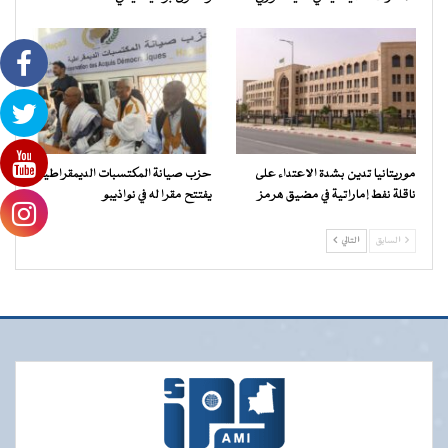
موريتانيا تدين بشدة الاعتداء على
حزب صيانة المكتسبات الديمقراطية
ناقلة نفط إماراتية في مضيق هرمز
يفتتح مقرا له في نواذيبو
السابق
التالي