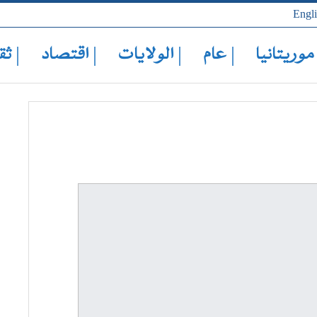
Engl
 موريتانيا
| عام
| الولايات
| اقتصاد
| ثق