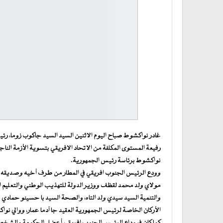
غادر نواكشوط صباح اليوم الاثنين السيد السيد جاكوب زوما، رئ
رفيعة المستوى المكلفة من الاتحاد الافريقي بتسوية الأزمة الناجم
نواكشوط برئاسة رئيس الجمهورية.
وودع الرئيس الجنوب افريقي في المطار من طرف أخيه وصديقه الس
مولاي ولد محمد لقظف ووزير الدولة للتهذيب الوطني والتعليم ال
والتنمية السيد سيدي ولد التاه، والصحة السيد با حسينو حمادي ووز
الأركان الخاصة لرئيس الجمهورية العقيد جا آدما عمار، ووالي 
كما كان في وداع الرئيس الجنوب افريقي أعضاء الحكومة والشخصي