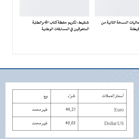
اليات النسخة الثانية من
شنقيط: تكريم حفظة كتاب الله والطلبة
كيطنة
المتفوقين في المسابقات الوطنية
أسعار العملات
شراء
بيع
Euro
46,21
غير محدد
Dollar US
40,03
غير محدد