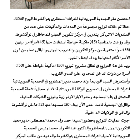
احتضن مقر الجمعية الموريتانية للتراث المحظرى بنواكشوط اليوم الثلاثاء
حفلا تم خلاله توزيع مجموعة من المعدات والماكينات على عدد من
المتدربات الاتى كن يتدربن فى مركز التكوين المهنى للمحاظر فى نواكشوط.
وقد وزعت بالمناسبة (45) ماكينة خياطة استفادت منها (45)امرأة من بينهن
(36) امرأة متدربة من مركز التكوين والتدريب المهنى،و الباقى نساء من ذوى
الأسر الأكثر احتياجا بهدف ابتغاء الخير.
ويدخل هذا التوزيع فى نطاق مشروع توزيع (150) ماكينة خياطة على (150)
أسرة من ذوات الدخل المحدود على المدى القريب .
وأستعرض السيد الوديعة ولد محمد، مدير المشاريع فى الجمعية الموريتانية
للتراث المحظرى فى تصريح للوكالة الموريتانية للانباء، مجال أنشطة الجمعية
المتمثل فى بناء المساجد وحفر الآبار الارتوازية وتوزيع الشبكات المائية.
وقال إن الجمعية قامت حتى الآن ببناء (30) مسجدا منها (12) داخل نواكشوط
والباقى فى الولايات الداخلية.
جرت عمليات التوزيع بحضور السيد احمد ولد محمد المصطفى مدير معهد
التكوين المهنى للمحاظر والدكتور عبد الله ولد محمد رئيس الجمعية
الموريتانية لاحياء التراث المحظرى بنواكشوط والعديد من طلاب المركز