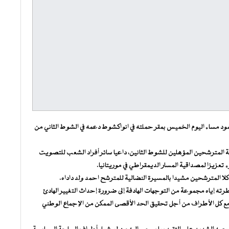
السيد دحان ولد احمد محمود مساء اليوم الخميس بمقر حملته في انواكشوط دعمه في الشوط الثاني من
ة المترشحين المؤهلين للشوط الثانين، داعيا سائر أفراد الشعب للتصويت
 تعزيزا لمصداقية المسار الديمقراطي في موريتانيا.
كلا المترشحين مشيدا بالمسيرة النضالية للمترشح احمد ولد داداه.
ته إياه مجموعة من التوجهات الهادفة إلى ضرورة إحداث التغيير الهادئ
ل مع كل الأطراف من أجل تحقيق الحد الأقصى الممكن من الإجماع الوطني