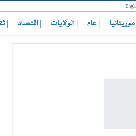
Engli
 موريتانيا
| عام
| الولايات
| اقتصاد
| ثق