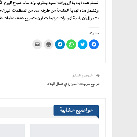
تسلم عمدة بلدية ازويرات السيد يعقوب ولد سالم صباح اليوم الأح
وتشمل هذه الهدية المقدمة من طرف عدد من المنظمات غير الحكو
نشير إلى أن بلدية ازويرات ترتبط بتعاون مثمر مع عدة منظمات غ
مشاركة:
انقر
اضغط
انقر
انقر
اضغط
النقر
للمشاركة
للمشاركة
للمشاركة
للمشاركة
للطباعة
لإرسال
على
على
على
على
(فتح
رابط
فيسبوك
تويتر
WhatsApp
في
Telegram
عبر
(فتح
(فتح
(فتح
(فتح
نافذة
البريد
في
في
في
في
جديدة)
الإلكتروني
نافذة
نافذة
نافذة
نافذة
إلى
جديدة)
جديدة)
جديدة)
جديدة)
صديق
(فتح
الموضوع السابق
في
نافذة
جديدة)
تراجع درجات الحرارة في شمال البلاد
مواضيع مشابهة