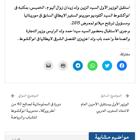
استقبل الوزير الأول السيد الزين ولد زيدان زوال آليو م ، الخميس، بمكتبه فى
انواكشوط السيد اكلوديو مورينو السفير الايطالي السابق فى موريتانيا
ومسؤول ترشح ميلانو لمعرض 2015.
وجرى الاستقبال بحضور السيد سيداحمد ولد الرايس وزير التجارة
والصناعة واحمد باب ولد اعزيزى القنصل الشرفى لايطاليا فى انواكشوط .
مشاركة:
انقر
اضغط
انقر
انقر
اضغط
النقر
للمشاركة
للمشاركة
للمشاركة
للمشاركة
للطباعة
لإرسال
على
على
على
على
(فتح
رابط
فيسبوك
تويتر
WhatsApp
Telegram
في
عبر
(فتح
(فتح
(فتح
(فتح
نافذة
البريد
في
في
في
في
جديدة)
الإلكتروني
نافذة
نافذة
نافذة
نافذة
إلى
جديدة)
جديدة)
جديدة)
جديدة)
صديق
(فتح
الموضوع السابق
الموضوع الموالي
في
نافذة
الوزير الأول يستقبل الأمين العام
دورة فى المعلوماتية لصالح 40 من
جديدة)
لاتحاد المغرب العربي
أطر ووكلاء مندوبية انوكشوط
للشباب والرياضة
مواضيع مشابهة