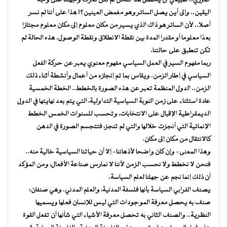
المزري.. طبيعي أن يحصل هذا فنحن لم نكن نعرف وجهتنا على وجه
اليقين.. وإلى أين يصل السائر وهو مغمض العينين؟! هذا على أننا لم نسر
أصلا.. لأن السائر هو ذاك الذي يسير من مكان معلوم إلى مكان معلوم مجتازا
بعدًا معلوما أو مقدرا المدة بين نقطة الانطلاق ونقطة الوصول. هذه الحالة لم
تكن تنطبق على حالتنا.
ربما مفهوم السير في العمل السياسي مفهوم معنوي يعبر عن حركة الفعل
السياسي في إطار الزمن. ويقاس بما تم إنجازه من أعمال وأنشطة أثناء ذلك
الزمن.. الدول المنظمة تعبر عن هذه الصورة بالخطط.. الخطة الخمسية
عادة استثناء على زمن النوبة السياسية التداولية، التي يتم بعد نهايتها في الدول
الديمقراطية الإقبال على الانتخابات، وتحسب للسنوات الخمس الخطط
الإنمائية التي أنجزت خلالها والتي لم تنجز، فتتجسم الصورة في الدهن
كالانتقال من مكان إلى مكان.
وهذا المعنى- وإن كان واضحا لأذهاننا- إلا أن حياتنا السياسية خالية منه..
فنحن لا نخطط ولا نحسب الزمن لأننا لا نمارس صناعة الأفعال، ومن المؤكد
أن ذلك إنما نجم عن جهلنا لعلم السياسة.
يصنف الفرابي السياسة بأنها فلسفة المدنية، والعلم المدني. وهي صنفان:
صنف به يحصل معرفة الموجودات التي ليس للإنسان فعلها ويسميها
النظرية.. والصنف الثاني به تحصل معرفة الأشياء التي شأنها أن تفعل القوة