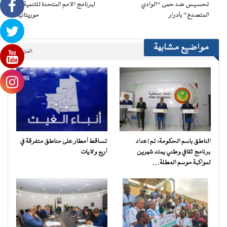
تحسيس ضد حمى “الوادي
لبرنامج الامم المتحدة للتنمية فى
المتصدع” بآدرار
موريتانيا
مواضيع مشابهة
المزيد..
الناطق باسم الحكومة: تم إعداد
تساقط أمطار على مناطق متفرقة في
برنامج ثقافي وطني يمتد شهرين
أربع ولايات
لمواكبة موسم العطلة…