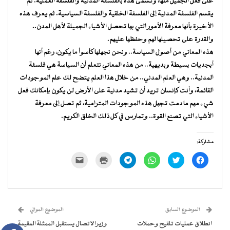
على فعل الجميل منها، وتسمى هذه بالفلسفة المدنية والفلسفة العملية. ثم
يقسم الفلسفة المدنية إلى الفلسفة الخلقية والفلسفة السياسية. ثم يعرف هذه
الأخيرة بأنها معرفة الأمور التي بها تحصل الأشياء الجميلة لأهل المدن..
والقدرة على تحصيلها لهم وحفظها عليهم.
هذه المعاني من أصول السياسة.. ونحن نجهلها كأسوأ ما يكون، رغم أنها
أبجديات بسيطة وبديهية.. من هذه المعاني نتعلم أن السياسة هي فلسفة
المدنية.. وهي العلم المدني.. من خلال هذا العلم يتضح لك علم الموجودات
القائمة، وأنت كإنسان تريد أن تشيد مدنية على الأرض لن يكون بإمكانك فعل
شيء مهم ما دمت تجهل هذه الموجودات المترامية، ثم تصل إلى معرفة
الأشياء التي تصنع القوة.. وتمارس في كل ذلك الخلق الكريم.
مشاركة:
انقر
اضغط
انقر
انقر
اضغط
النقر
للمشاركة
للمشاركة
للمشاركة
للمشاركة
للطباعة
لإرسال
على
على
على
على
(فتح
رابط
فيسبوك
تويتر
WhatsApp
Telegram
في
عبر
(فتح
(فتح
(فتح
(فتح
نافذة
البريد
في
في
في
في
جديدة)
الإلكتروني
نافذة
نافذة
نافذة
نافذة
إلى
جديدة)
جديدة)
جديدة)
جديدة)
صديق
(فتح
الموضوع السابق
الموضوع الموالي
في
نافذة
انطلاق عمليات تلقيح وحملات
وزيرالاتصال يستقبل الممثلة المقيمة
جديدة)