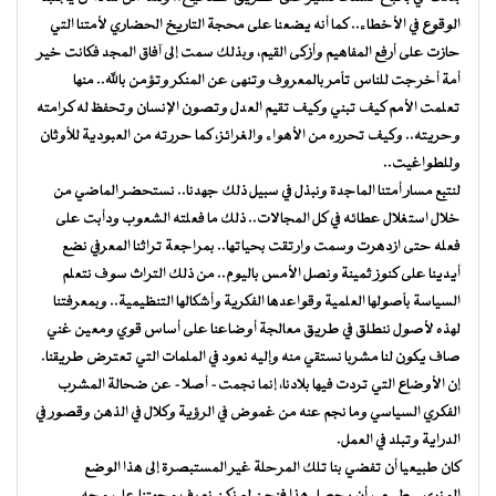
الوقوع في الأخطاء.. كما أنه يضعنا على محجة التاريخ الحضاري لأمتنا التي
حازت على أرفع المفاهيم وأزكى القيم، وبذلك سمت إلى آفاق المجد فكانت خير
أمة أخرجت للناس تأمر بالمعروف وتنهى عن المنكر وتؤمن بالله.. منها
تعلمت الأمم كيف تبني وكيف تقيم العدل وتصون الإنسان وتحفظ له كرامته
وحريته.. وكيف تحرره من الأهواء والغرائز، كما حررته من العبودية للأوثان
وللطواغيت..
لنتبع مسار أمتنا الماجدة ونبذل في سبيل ذلك جهدنا.. نستحضر الماضي من
خلال استغلال عطائه في كل المجالات.. ذلك ما فعلته الشعوب ودأبت على
فعله حتى ازدهرت وسمت وارتقت بحياتها.. بمراجعة تراثنا المعرفي نضع
أيدينا على كنوز ثمينة ونصل الأمس باليوم.. من ذلك التراث سوف نتعلم
السياسة بأصولها العلمية وقواعدها الفكرية وأشكالها التنظيمية.. وبمعرفتنا
لهذه لأصول ننطلق في طريق معالجة أوضاعنا على أساس قوي ومعين غني
صاف يكون لنا مشربا نستقي منه وإليه نعود في الملمات التي تعترض طريقنا.
إن الأوضاع التي تردت فيها بلادنا، إنما نجمت- أصلا- عن ضحالة المشرب
الفكري السياسي وما نجم عنه من غموض في الرؤية وكلال في الذهن وقصور في
الدراية وتبلد في العمل.
كان طبيعيا أن تفضي بنا تلك المرحلة غير المستبصرة إلى هذا الوضع