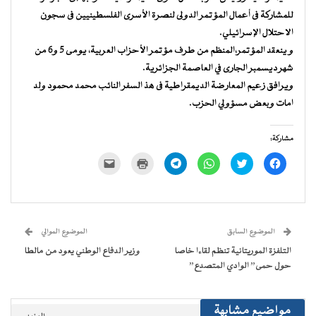
للمشاركة فى أعمال المؤتمر الدولى لنصرة الأسرى الفلسطينيين فى سجون
الاحتلال الإسرائيلي.
و ينعقد المؤتمر،المنظم من طرف مؤتمر الأحزاب العربية، يومى 5 و6 من
شهر ديسمبر الجارى في العاصمة الجزائرية.
ويرافق زعيم المعارضة الديمقراطية فى هذ السفر النائب محمد محمود ولد
امات وبعض مسؤولي الحزب.
مشاركة:
انقر
اضغط
انقر
انقر
اضغط
النقر
للمشاركة
للمشاركة
للمشاركة
للمشاركة
للطباعة
لإرسال
على
على
على
على
(فتح
رابط
فيسبوك
تويتر
WhatsApp
Telegram
في
عبر
(فتح
(فتح
(فتح
(فتح
نافذة
البريد
في
في
في
في
جديدة)
الإلكتروني
نافذة
نافذة
نافذة
نافذة
إلى
جديدة)
جديدة)
جديدة)
جديدة)
صديق
(فتح
الموضوع السابق
الموضوع الموالي
في
نافذة
التلفزة الموريتانية تنظم لقاءا خاصا
وزير الدفاع الوطني يعود من مالطا
جديدة)
حول حمى” الوادي المتصدع”
مواضيع مشابهة