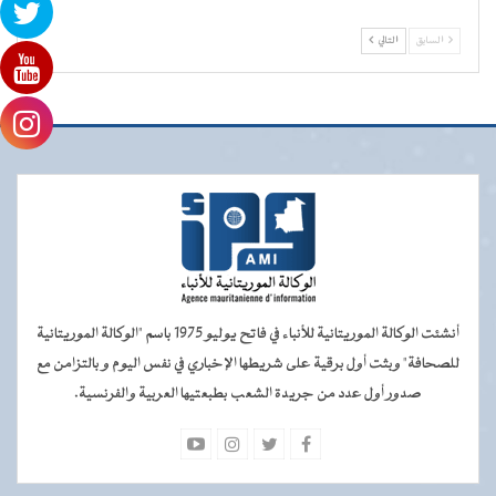
السابق
التالي
أنشئت الوكالة الموريتانية للأنباء في فاتح يوليو 1975 باسم "الوكالة الموريتانية
للصحافة" وبثت أول برقية على شريطها الإخباري في نفس اليوم و بالتزامن مع
صدور أول عدد من جريدة الشعب بطبعتيها العربية والفرنسية.