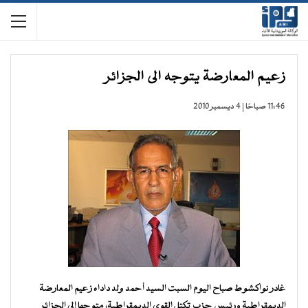
زعيم المعارضة يتوجه الى الجزائر
11:46 صباحًا | 4 ديسمبر 2010
غادر نواكشوط صباح اليوم السبت السيد أحمد ولد داداه زعيم المعارضة
الديمقراطية ورئيس حزب تكتل القوى الديمقراطية، متوجها إلى الجزائر