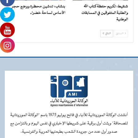
شنقيط: تكريم حفظة كتاب الله
بنشاب: تدشين محظرة ووضع حجر
والطلبة المتفوقين في المسابقات
الأساس لساحة خضراء
الوطنية
السابق
التالي
أنشئت الوكالة الموريتانية للأنباء في فاتح يوليو 1975 باسم "الوكالة الموريتانية
للصحافة" وبثت أول برقية على شريطها الإخباري في نفس اليوم و بالتزامن مع
صدور أول عدد من جريدة الشعب بطبعتيها العربية والفرنسية.