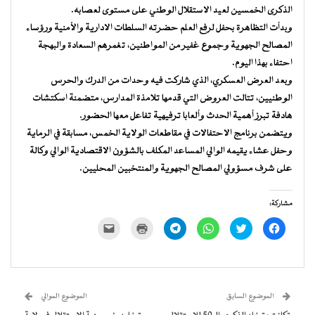
الذكرى الخمسين لعيد الاستقلال الوطني على مستوى لعصابه.
وبدأت التظاهرة بحفل لرفع العلم حضرته السلطات الادارية والأمنية ورؤساء
المصالح الجهوية وجموع غفير من المواطنين، تغمرهم السعادة والبهجة
احتفاء بهذا اليوم.
وبعد العرض العسكري، الذي شاركت فيه وحدات من الدرك والحرس
الوطنيين، تتالت العروض التي قدمها تلامذة المدارس، متضمنة اسكتشات
هادفة تبرز أهمية الحدث وألعابا ترفيهية تفاعل معها الحضور.
ويتضمن برنامج الاحتفالات في مقاطعات الولاية الخمس، مسابقة في الرماية
وحفل عشاء يقيمه الوالي المساعد المكلف بالشؤون الاقتصادية الوالي وكالة
على شرف مسؤولي المصالح الجهوية والمنتخبين المحليين.
مشاركة:
انقر
اضغط
انقر
انقر
اضغط
النقر
للمشاركة
للمشاركة
للمشاركة
للمشاركة
للطباعة
لإرسال
على
على
على
على
(فتح
رابط
فيسبوك
تويتر
WhatsApp
Telegram
في
عبر
(فتح
(فتح
(فتح
(فتح
نافذة
البريد
في
في
في
في
جديدة)
الإلكتروني
نافذة
نافذة
نافذة
نافذة
إلى
جديدة)
جديدة)
جديدة)
جديدة)
صديق
(فتح
الموضوع السابق
الموضوع الموالي
في
نافذة