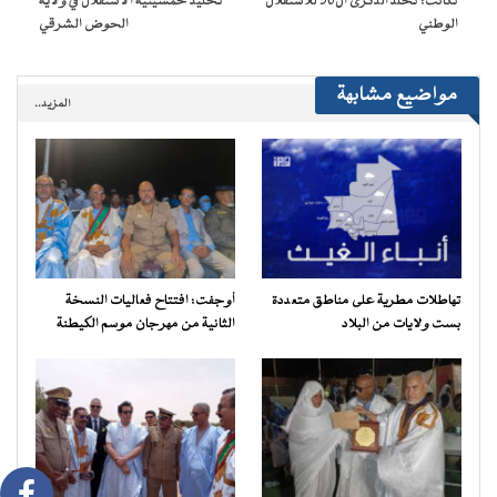
تكانت: تخلد الذكرى ال50 للاستقلال
تخليد خمسينية الاستقلال في ولاية
جديدة)
الوطني
الحوض الشرقي
مواضيع مشابهة
المزيد..
تهاطلات مطرية على مناطق متعددة
أوجفت: افتتاح فعاليات النسخة
بست ولايات من البلاد
الثانية من مهرجان موسم الكيطنة