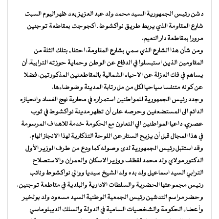
دشن رئيس الجمهورية السيد محمد ولد عبد العزيز بعد ظهر اليوم السبت
شارع المقاومة الذي يربط طريق نواكشوط ـ اكجوجت بمقاطعة توجنين
مرورا بمقاطعة دار النعيم.
ومن شأن هذا الشارع الذي سمي بشارع المقاومة، احتفاء بتلك الثلة من
المقاومين الذين استبسلوا في الدفاع عن الوطن وحماية حوزته الترابية، أن
يساهم في فك العزلة عن الاحياء الشمالية بالمقاطعتين المذكورتين، فضلا
عن كونه متنفسا سياحيا لكل من مل رتابة المدينة وضوضاءها.
وجدد رئيس الجمهورية للمواطنين استمراره في محاربة نهج الفساد وانحيازه
الدائم الى المستضعفين وحرصه على أن تظهر مدينة نواكشوط في ثوب
عصري، داعيا المواطنين الي التعاون مع الحكومة خدمة للاهداف المرسومة
في هذا المجال قبل أن يزيح الستار عن اللوحة التذكارية لهذا الانجاز الهام.
وقد استقبل رئيس الجمهورية لدى وصوله كما ودع من طرف الوزير الأول
الدكتور مولاي ولد محمد لقظف ووزير الاسكان والعمران والاستصلاح
الترابي السيد اسماعيل ولد بده ولد الشيخ سيديا ووالي نواكشوط ونائب
رئيس مجموعتها الحضرية والسلطات الادارية والبلدية في مقاطعة توجنين.
وحضر مراسم التدشين رئيس الجمعية الوطنية السيد مسعود ولد بولخير
وأعضاء الحكومة والشخصيات السامية في الدولة والسلك الديبلوماسي