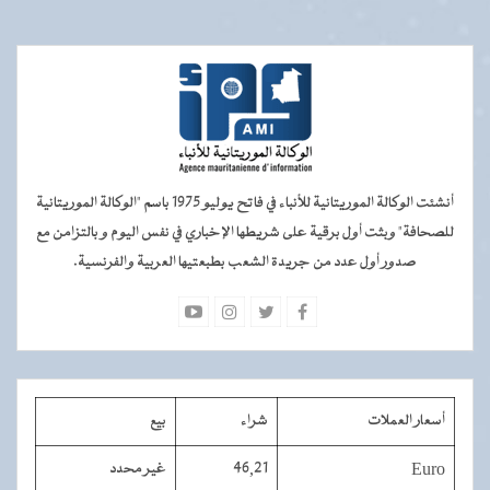
أنشئت الوكالة الموريتانية للأنباء في فاتح يوليو 1975 باسم "الوكالة الموريتانية
للصحافة" وبثت أول برقية على شريطها الإخباري في نفس اليوم و بالتزامن مع
صدور أول عدد من جريدة الشعب بطبعتيها العربية والفرنسية.
أسعار العملات
شراء
بيع
Euro
46,21
غير محدد