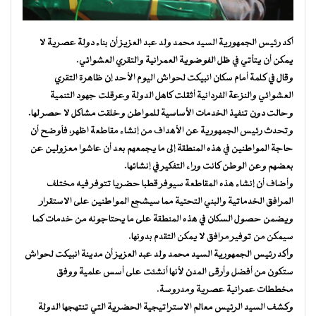
أكد رئيس الجمهورية السيد محمد ولد عبد العزيز أن بناء دولة عصرية لا
يمكن أن يتأتي في ظل الفوضوية العمرانية والتقري العشوائي.
وقال في كلمة أمام سكان انبيكت لحواش اليوم الأحد إن ظاهرة التقري
العشوائي والنزعة الفردانية أثقلت كاهل الدولة وعرقلت جهود التنمية
وحالت دون تنفيذ الخدمات الأساسية للمواطن وخلقت مشاكل لا حصر لها.
وتحدث رئيس الجمهورية عن الأهداف من إنشاء مقاطعة اظهر، فأوضح أن
حاجة المواطنين في هذه المنطقة إلى ما يجمعهم بعد أن عاشوا معزولين عن
بعضهم وعن الوطن كانت وراء التفكير في إنشائها.
وأضاف أن إنشاء هذه المقاطعة سيوفر قطبا حضريا تتوفر فيه مختلف
المرافق الخدماتية والبني التحتية مما سيشجع المواطنين على الاستقرار
ويضمن حصول السكان في هذه المنطقة على ما يحتاجونه من خدمات كما
سيمكن من توفير مرافق لا يمكن التقدم بدونها.
وأكد رئيس الجمهورية السيد محمد ولد عبد العزيز أن مدينة انبيكت لحواش
ستكون من أفضل وأرقى المدن لأنها أنشئت على أسس علمية ووفق
مخططات عمرانية عصرية ومدروسة.
وكشف السيد الرئيس معالم الاستراتيجية الحضرية التي تنتهجها الدولة