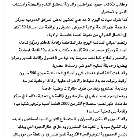
وطالب بتكاتف جهود المواطنين والدولة لتحقيق التقدم والنهضة واستتباب
الأمن والاستقرار.
كماأشرف سيادته اليوم الاحد علي تدشين بعض المرافق العمومية بمركز
مقاطعة اظهر التابعة لولاية الحوض الشرقي والواقعة على مسافة 150 كلم
إلى الشمال الشرقي من مدينة النعمة عاصمة الولاية.
وتضم المباني المدشنة اليوم، مقر المقاطعة وإقامة للحاكم ومركزا للحالة
المدنية ومركزا صحيا من فئة (أ) يضم مكاتب للاطباء و30 قاعة للمعاينة
والحجز والعلاج، كما تضم مدرسة ابتدائية من 6 فصول وإقامة للمدير ومركزا
بيطريا وحديقة لتلقيح المواشي ومسلخا عصريا.
وقد بلغت كلفة انجاز هذه المباني والمرافق الخدماتية حوالي 560 مليون
أوقية، وتولت متابعة تنفيذها والاشراف عليها الوكالة الوطنية لدراسة
ومتابعة المشاريع ونفذ من طرف مقاولات وطنية خاصة.
ويدخل انجاز هذه المباني في إطار مشروع لإقامة بني تحتية متكاملة في مركز
مقاطعة اظهر تضم استصلاح اكثر من 2000 قطعة أضية وتوفير شكبة مياه
وإقامة بني تحتية مساعدة.
وقد أكد وزير الاسكان والعمران والاستصلاح الترابي السيد اسماعيل ولد بده
ولد الشيخ سيديا أن تنفيذ هذا المشروع يدخل في إطار الجهود التي يبذلها
رئيس الجمهورية لتوفير الحياة الكريمة للمواطنين في أي نقطة من موريتانيا.