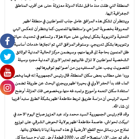
المنطقة التي ظلت منذ ما قبل نشأة الدولة معزولة حتى عن أقرب المناطق
الجغرافية إليها.
وينتظر أن تشكل هذه المرافق عامل جذب للمواطنين في منطقة اظهر
المعروفة بخصوبة المراعي واستقطابها للمنمين، كما ينتظر أن تنعكس البني
التحتية والتربوية بشكل إيجابي على حياة هؤلاء وتساهم في تحديث حياتهم
وتنويرها بشكل تدريجي. وستوفر المرافق التي تم انجازها خدمات أساسية
ظل المنمون بحاجة إلى قربها منهم، وسيضمن مركز الحالية المدنية الوثائق
الشخصية لمواطنين لا تزال غالبيتهم تعتبر الاوراق المدنية مجرد وسيلة
للتصويت يجب على المستفيدين من أصواتهم توفيرها لهم.
وردا على مطالب بعض سكان المنطقة، قال رئيس الجمهورية إنه فيما يخص
الماء، فقد بدأ الحفر الأولي في بحيرة اظهر ويجري البحث عن طريقة تضمن
استفادة سكان النعمه وآمورج وتمبدغه منها.وبخصوص فك العزلة، أوضح
السيد الرئيس أن دراسة طريق تربط مقاطعة اظهر بشبكة الطرق ستبدأ قريبا
إن شاء الله.
وقد قام رئيس الجمهورية السيد محمد ولد عبد العزيز صباح اليوم الاحد في
انبيكت لحواش، عاصمة مقاطعة اظهر بولاية الحوض الشرقي على توزيع
نماذج من رسائل منح القطع الأرضية في هذه المدينة إيذانا بانطلاق بنائها.
وقد تم حتى الآن استصلاح أكثر من 2000 قطعة أرض تتراوح مساحة كل