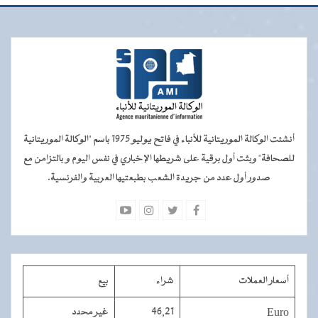
أنشئت الوكالة الموريتانية للأنباء في فاتح يوليو 1975 باسم "الوكالة الموريتانية
للصحافة" وبثت أول برقية على شريطها الإخباري في نفس اليوم و بالتزامن مع
صدور أول عدد من جريدة الشعب بطبعتيها العربية والفرنسية.
أسعار العملات
شراء
بيع
Euro
46,21
غير محدد