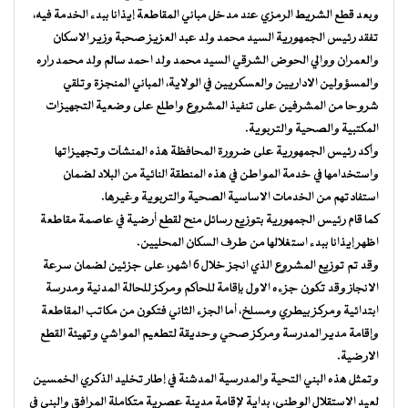
وبعد قطع الشريط الرمزي عند مدخل مباني المقاطعة إيذانا ببدء الخدمة فيه،
تفقد رئيس الجمهورية السيد محمد ولد عبد العزيز صحبة وزير الاسكان
والعمران ووالي الحوض الشرقي السيد محمد ولد احمد سالم ولد محمد راره
والمسؤولين الاداريين والعسكريين في الولاية، المباني المنجزة وتلقي
شروحا من المشرفين على تنفيذ المشروع واطلع على وضعية التجهيزات
المكتبية والصحية والتربوية.
وأكد رئيس الجمهورية على ضرورة المحافظة هذه المنشآت وتجهيزاتها
واستخدامها في خدمة المواطن في هذه المنطقة النائية من البلاد لضمان
استفادتهم من الخدمات الاساسية الصحية والتربوية وغيرها.
كما قام رئيس الجمهورية بتوزيع رسائل منح لقطع أرضية في عاصمة مقاطعة
اظهر إيذانا ببدء استغلالها من طرف السكان المحليين.
وقد تم توزيع المشروع الذي انجز خلال 6 اشهر، على جزئين لضمان سرعة
الانجاز وقد تكون جزءه الاول بإقامة للحاكم ومركز للحالة المدنية ومدرسة
ابتدائية ومركز بيطري ومسلخ، أما الجزء الثاني فتكون من مكاتب المقاطعة
وإقامة مدير المدرسة ومركز صحي وحديقة لتطعيم المواشي وتهيئة القطع
الارضية.
وتمثل هذه البني التحية والمدرسية المدشنة في إطار تخليد الذكري الخمسين
لعيد الاستقلال الوطني، بداية لإقامة مدينة عصرية متكاملة المرافق والبني في