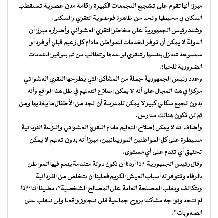
مبرزا أنها تقوم على تشجيع التجمعات الكبيرة وإقامة مدن عصرية تستقطب
السكان في محيطها وتحد من ظاهرة فوضوية التقري والسكنى.
وشدد رئيس الجمهورية على مخاطر التقري العشوائي وأضراره مبرزا أن
الدولة لا يمكن أن توفر الخدمات للمواطن ما دام كل زعيم قبلي أو فرد أو
مجموعة تنعزل بنفسها وتتقري لوحدها وتطالب من ثم بتوفير الخدمات
الضرورية للحياة.
وعدد رئيس الجمهورية جملة من المشاكل التي يطرحها التقري العشوائي
مركزا في هذا المجال على أنه لا يمكن إصلاح التعليم في ظل هذا الواقع وأنه
بدون تجمع سكاني كبير لا يمكن للمدرسة أن تجد من الأطفال ما يغذيها ومن
ثم لن تكون هنالك مدارس.
وأضاف أنه لا يمكن إصلاح التعليم مادام التقري العشوائي والنزعة الفردانية
مسيطرة على كل المواطنين الموريتانيين، مبرزا أنه بدون تعليم لا يمكن
تحقيق أي تقدم على أي مستوى.
وقال رئيس الجمهورية “إذا أردنا أن نكون دولة متقدمة ينعم فيها المواطن
بالرفاه وتتوفر له أسباب العيش الكريم فعلينا أن نتخلص من الفردانية
ونتكاتف ونغلب المصلحة العامة على المصالح الشخصية”، مضيفا أننا “إذا
لم نتحد ونواجه مشاكلنا بروح جماعية فلن نتجاوز واقعنا ولن نتغلب على
الصعوبات”.