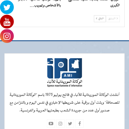
الكبرى
بالأشخاص وتهريب…
السابق
التالي
أنشئت الوكالة الموريتانية للأنباء في فاتح يوليو 1975 باسم "الوكالة الموريتانية
للصحافة" وبثت أول برقية على شريطها الإخباري في نفس اليوم و بالتزامن مع
صدور أول عدد من جريدة الشعب بطبعتيها العربية والفرنسية.