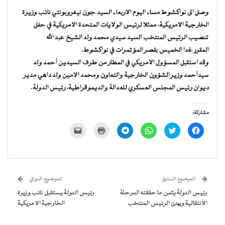
وصل الى نواكشوط مساء اليوم الاربعاء السيد جون نيغروبونتي نائب وزيرة
الخارجية الامريكية، ممثلا لرئيس الولايات المتحدة الامريكية في حفل
تنصيب الرئيس المنتخب السيد سيدي محمد ولد الشيخ عبد الله
المقرر غدا الخميس بقصر المؤتمرات في نواكشوط.
وقد استقبل المسؤول الامريكي في المطار من طرف السيدين أحمد ولد
سيدأحمد وزير الشؤون الخارجية والتعاون ومحمد الامين ولد داهي مدير
ديوان رئيس المجلس العسكري للعدالة والديموقراطية، رئيس الدولة.
مشاركة:
انقر
اضغط
انقر
انقر
اضغط
النقر
للمشاركة
للمشاركة
للمشاركة
للمشاركة
للطباعة
لإرسال
على
على
على
على
(فتح
رابط
فيسبوك
تويتر
WhatsApp
Telegram
في
عبر
(فتح
(فتح
(فتح
(فتح
نافذة
البريد
في
في
في
في
جديدة)
الإلكتروني
نافذة
نافذة
نافذة
نافذة
إلى
جديدة)
جديدة)
جديدة)
جديدة)
صديق
(فتح
الموضوع السابق
الموضوع الموالي
في
نافذة
رئيس الدولة يثمن ما حققته المرحلة
رئيس الدولة يستقبل نائب وزيرة
جديدة)
الانتقالية ويهنئ الرئيس المنتخب
الخارجية الامريكية