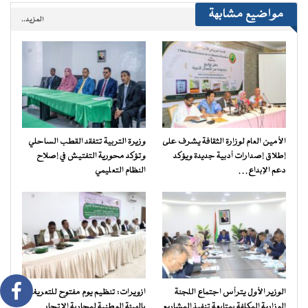
مواضيع مشابهة
المزيد..
الأمين العام لوزارة الثقافة يشرف على
وزيرة التربية تتفقد القطب الساحلي
إطلاق إصدارات أدبية جديدة ويؤكد
وتؤكد محورية التفتيش في إصلاح
دعم الإبداع…
النظام التعليمي
الوزير الأول يترأس اجتماع اللجنة
ازويرات: تنظيم يوم مفتوح للتعريف
الوزارية المكلفة بمتابعة تنفيذ المشاريع
بالهيئة الوطنية لمحاربة الاتجار