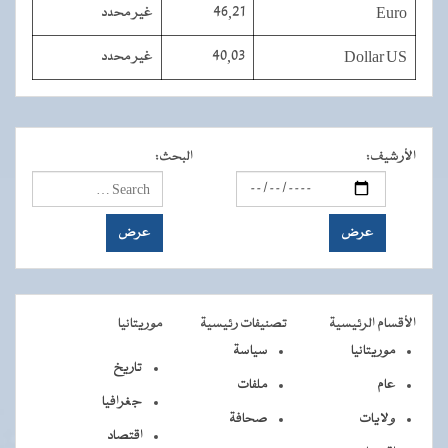
Euro
46,21
غير محدد
Dollar US
40,03
غير محدد
الأرشيف
:
البحث
:
الأقسام الرئيسية
تصنيفات رئيسية
موريتانيا
موريتانيا
سياسة
تاريخ
عام
ملفات
جغرافيا
ولايات
صحافة
اقتصاد