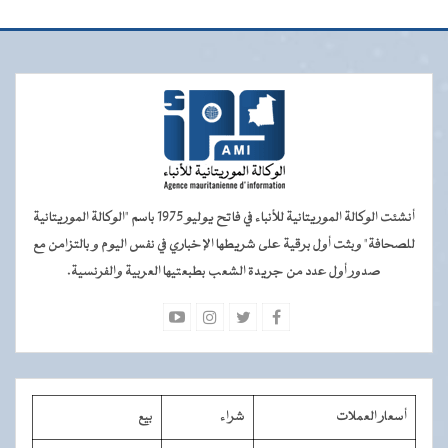
أنشئت الوكالة الموريتانية للأنباء في فاتح يوليو 1975 باسم "الوكالة الموريتانية
للصحافة" وبثت أول برقية على شريطها الإخباري في نفس اليوم و بالتزامن مع
صدور أول عدد من جريدة الشعب بطبعتيها العربية والفرنسية.
أسعار العملات
شراء
بيع