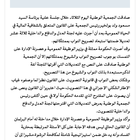
صادقت الجمعية الوطنية اليوم الثلاثاء خلال جلسة علنية برئاسة السيد
مسعود ولد بولخير رئيس الجمعية على القانون المتعلق بالشفافية المالية في
الحياة العمومية،بعد أن أجرت عليه لجنة العدل والدفاع والداخلية ثلاثة عشر
تعديلا ضمنتها استبعاد تصريح النواب بممتلكاتهم.
وقد أصرت الحكومة ممثلة في وزير الوظيفة العمومية وعصرنة الإدارة على
التمسك بوجوب تصريح النواب والشيوخ بممتلكاتهم إلا أن الجمعية
الوطنية صادقت على النص مع التعديلات التي أقرتها اللجنة آنفة
لذكر،مستبعدة بذلك النواب والشيوخ من هذا التصريح.
وشكك بعض النواب في قانونية التصويت على القانون،نظرا لما وصفوه غياب
الإطار الشكلي الإجرائي في هذا التصويت،حيث اعتبروا أن القانون ينص على
أن يصوت على المقترح الذي تقدمه الحكومة أولا،في حين اكتفى رئيس
الجمعية الوطنية بعرض التعديلات التي اقترحتها لجنة العدل والدفاع
والداخلية للتصويت.
وأكد وزير الوظيفة العمومية وعصرنة الإدارة خلال مداخلة له أمام البرلمان
أن القانون الحالي ليس هدفه الإجابة على كل الأسئلة المرتبطة بمحاربة
الفساد،وأنه يدخل ضمن استيراتيجية شاملة لمكافحة الرشوة،مشيرا إلى أن