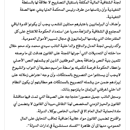
لجنة الشفافية المالية المكلفة باستقبال التصاريح لا علاقة لها بالسلطة
التنفيذية وأن رئاستها من طرف رئيس المحكمة العليا ينفي عنها الصفة
التنفيذية.
وأضاف أن البرلمانيين باعتبارهم ممثلين للشعب يجب أن يكونوا قدوة لباقي
المجتمع في الشفافية والنزاهة،معربا عن استعداد الحكومة للانفتاح على كل
المقترحات التي يقدمها البرلمانيون في مجال تسيير الأموال العمومية.
وأكد رئيس لجنة العدل والدفاع والداخلية النائب سيدي محمد ولد محم خلال
مداخلته أن التعديلات التي أجرتها اللجنة على القانون هدفت إلى ما وصفه
تثمين بنية النص وإضافة بعض الموظفين الذين لم يشملهم النص الأصلي
وإعطاء الحكومة فرصة لتكميله بواسطة مراسيم،مضيفا أن النواب والشيوخ
لايجب أن يستثنوا من التصريح بالممتلكات، وأن وجه اعتراض زملائه على
إيرادهم ضمن من يشمله التصريح بالممتلكات هو مطالبتهم أن يكون النظام
الداخلي لغرفتي البرلمان ما يلزمهم بذلك.
وسجل النائب جميل منصور احتجاجه على الصيغة التي تمت فيها مناقشة
القانون والحيز الزمني المخصص لهذا النقاش،مبينا أن القانون لا يتضمن أي
مادة لحماية المال العام إلا في الجانب الخاص بوكلاء الدولة.
واقترح تضمين القانون مواد عقابية إضافية تعاقب التحايل على المال
العمومي، منبها إلى أن ظاهرة “الفساد مستشرية في إدارات الدولة”.