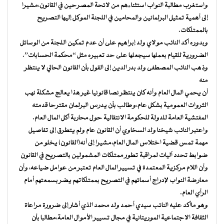
واستغرب مطالبة النواب استثناءهم من لائحة المصرحين في القانون،مشيرا
إلى أهمية تمثيل البرلمانين والمحامين في اللجنة الموكل إليها التصريح
بالممتلكات.
وبدوره أكد النائب مولاي ولد إبراهيم على أن عدم تمكين اللجنة من الوسائل
الضرورية للقيام بعملها سيجعلها على حد تعبيره مثل “محكمة الحسابات”.
وذهب النائب المصطفى ولد بدر الدين إلى القول بأن القانون الحالي لا ينتظر
منه
أن يحمي المال العام وأنه كان ينتظر نصا قانونيا غير هذا يعالج مشكلة نهب
الثروات العمومية بشكل عام،وطالب بأن يدرس البرلمان مقترحا قدمته
المفتشية العامة للدولة للحكومة الانتقالية حول محاربة أكل المال العام.
واعتبر النائب شيخنا ولد السخاوي أن القانون عام ولم يتطرق إلى تفاصيل
مهمة تمس قضية اختلاس المال العام،مشيرا إلى أنه(القانون) يخلو من
ضوابط تحدد آليات لمراقبة تطور ممتلكات المشمولين بالتصريح في القانون
وأن اللام مركزية المعتمدة في تسيير المال العام تعتبر من عوامل ضياعه، وأن
معارضة النواب لإدراج أسمائهم في التصريح بممتلكاتهم يضر بسمعتهم أمام
الرأي العام.
وهو ماأكد عليه النائب سيدي أحمد ولد محمد الذي أشار إلى ضرورة مراعاة
الثقافة الاجتماعية الموريتانية في مجال تسيير الأموال العامة،مطالبا بأن