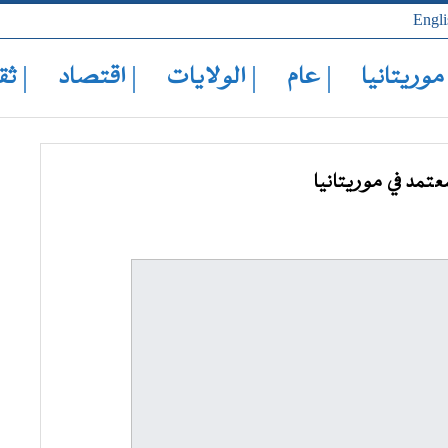
Engli
 موريتانيا
| عام
| الولايات
| اقتصاد
| ثق
تمد في موريتانيا