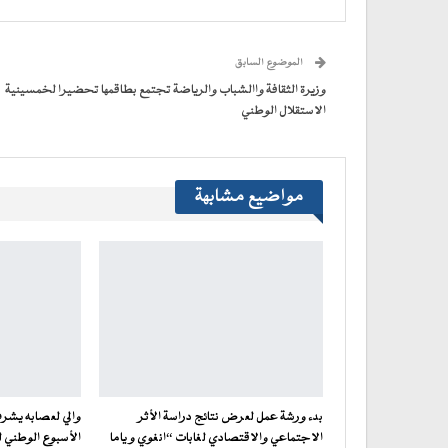
(فتح
(فتح
(فتح
(فتح
نافذة
البريد
في
في
في
في
جديدة)
الإلكتروني
نافذة
نافذة
نافذة
نافذة
إلى
جديدة)
جديدة)
جديدة)
جديدة)
صديق
(فتح
الموضوع السابق
في
نافذة
جديدة)
وزيرة الثقافة واالشباب والرياضة تجتمع بطاقمها تحضيرا لخمسينية
الاستقلال الوطني
مواضيع مشابهة
بدء ورشة عمل لعرض نتائج دراسة الأثر
والي لعصابه يشرف
الاجتماعي والاقتصادي لغابات “انغوي و ياما
الأسبوع الوطني 