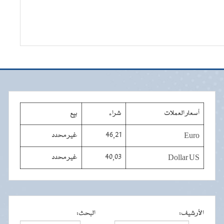
أسعار العملات
شراء
بيع
Euro
46,21
غير محدد
Dollar US
40,03
غير محدد
الأرشيف
:
البحث
: