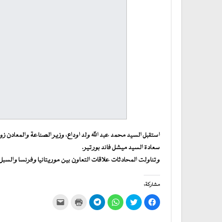
استقبل السيد محمد عبد الله ولد اوداع، وزير الصناعة والمعادن زوا
سعادة السيد ميشل فاند بورتير.
وتناولت المحادثات علاقات التعاون بين موريتانيا وفرنسا والسبل
مشاركة:
انقر
اضغط
انقر
انقر
اضغط
النقر
للمشاركة
للمشاركة
للمشاركة
للمشاركة
للطباعة
لإرسال
على
على
على
على
(فتح
رابط
فيسبوك
تويتر
WhatsApp
في
Telegram
عبر