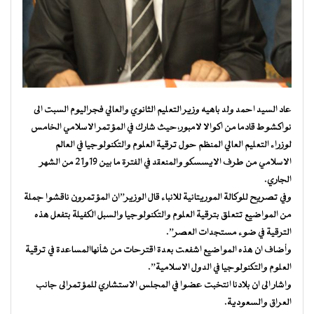
عاد السيد احمد ولد باهيه وزير التعليم الثانوي والعالي فجراليوم السبت الى
نواكشوط قادما من اكوالا لامبور،حيث شارك في المؤتمر الاسلامي الخامس
لوزراء التعليم العالي المنظم حول ترقية العلوم والتكنولوجيا في العالم
الاسلامي من طرف الايسسكو والمنعقد في الفترة ما بين 19و21 من الشهر
الجاري.
وفي تصريح للوكالة الموريتانية للانباء قال الوزير”ان المؤتمرون ناقشوا جملة
من المواضيع تتعلق بترقية العلوم والتكنولوجيا والسبل الكفيلة بتفعل هذه
الترقية في ضوء مستجدات العصر”.
وأضاف ان هذه المواضيع اشفعت بعدة اقترحات من شأنهاالمساعدة في ترقية
العلوم والتكنولوجيا في الدول الاسلامية”.
واشار الى ان بلادنا انتخبت عضوا في المجلس الاستشاري للمؤتمرالى جانب
العراق والسعودية.