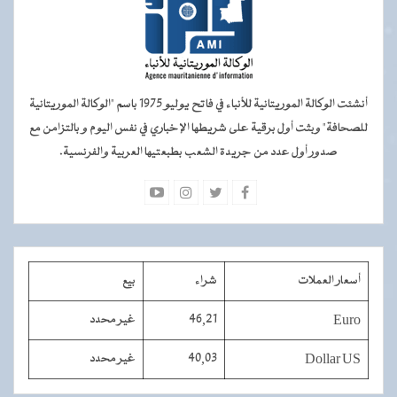
أنشئت الوكالة الموريتانية للأنباء في فاتح يوليو 1975 باسم "الوكالة الموريتانية
للصحافة" وبثت أول برقية على شريطها الإخباري في نفس اليوم و بالتزامن مع
صدور أول عدد من جريدة الشعب بطبعتيها العربية والفرنسية.
أسعار العملات
شراء
بيع
Euro
46,21
غير محدد
Dollar US
40,03
غير محدد