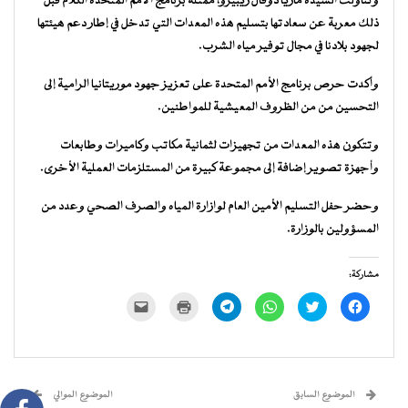
وتناولت السيدة ماريا دوفال ريبيرو، ممثلة برنامج الأمم المتحدة الكلام قبل
ذلك معربة عن سعادتها بتسليم هذه المعدات التي تدخل في إطار دعم هيئتها
لجهود بلادنا في مجال توفير مياه الشرب.
وأكدت حرص برنامج الأمم المتحدة على تعزيز جهود موريتانيا الرامية إلى
التحسين من من الظروف المعيشية للمواطنين.
وتتكون هذه المعدات من تجهيزات لثمانية مكاتب وكاميرات وطابعات
وأجهزة تصوير إضافة إلى مجموعة كبيرة من المستلزمات العملية الأخرى.
وحضر حفل التسليم الأمين العام لوازارة المياه والصرف الصحي وعدد من
المسؤولين بالوزارة.
مشاركة:
انقر
اضغط
انقر
انقر
اضغط
النقر
للمشاركة
للمشاركة
للمشاركة
للمشاركة
للطباعة
لإرسال
على
على
على
على
(فتح
رابط
فيسبوك
تويتر
WhatsApp
Telegram
في
عبر
(فتح
(فتح
(فتح
(فتح
نافذة
البريد
في
في
في
في
جديدة)
الإلكتروني
نافذة
نافذة
نافذة
نافذة
إلى
جديدة)
جديدة)
جديدة)
جديدة)
صديق
(فتح
الموضوع السابق
الموضوع الموالي
في