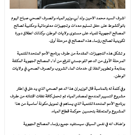
اشرف السيد محمد الامين ولد آبي،وزير المياه والصرف الصحي صباح اليوم
بانواكشوط على حفل تسليم معدات وتجهيزات معلوماتية ومكتبية لصالح
المصالح الجهوية للمياه على مستوى ولايات الوطن، وكذلك انطلاق دورة
تكوينية لصالح رؤساء هذه المصالح في مرحلة أولى.
و تشكل هذه التجهيزات، المقدمة من طرف برنامج الأمم المتحدة للتنمية
المرحلة الأولى من الدعم اللوجستي للرفع من أداء المصالح الجهوية المكلفة
بمتابعة وتطوير النفاذ إلى خدمات الماء الشروب والصرف الصحي في ولايات
الوطن.
وفي كلمة له بالمناسبة قال الوزير إن هذا الدعم الصحي الذي يدخل في إطار
مشروع التسيير المندمج لمصادر المياه تم تحمل كافة نفقات اقتنائه من طرف
برنامج الأمم المتحدة للتنمية الذي يساهم في تمويل مكونة أساسية من هذا
المشروع والمتعلقة بتحسين حوكمة قطاع المياه.
واضاف انه في نفس السياق، سيستفيد جميع رؤساء المصالح الجهوية