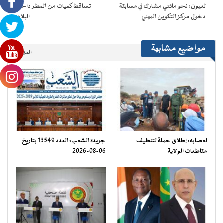
نافذة
لعيون: نحو مائتي مشارك في مسابقة
تساقط كميات من المطر داخل
جديدة)
دخول مركز التكوين المهني
البلاد
مواضيع مشابهة
المزيد..
لعصابه: إطلاق حملة لتنظيف
جريدة الشعب: العدد 13549 بتاريخ
مقاطعات الولاية
06-08-2026