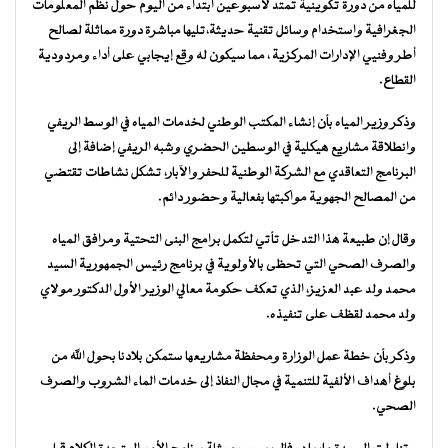
للمياه من دورة تكوينية تمتد لأسبوعين ابتداء من اليوم حول نظم المعلومات
الجغرافية واستخدام وسائل تقنية حديثة،تليها مباشرة دورة مماثلة لصالح
أطر وفنيي الإدارات المركزية ، مما سيكون له وقع إيجابي على أداء ومردودية
القطاع.
وذكر وزير المياه بأن إنشاء المكتب الوطني لخدمات المياه في الوسط الريفي
وانطلاقة مشاريع هيكلية في الوسطين الحضري وشبه الريفي إضافة إلى
البرنامج التعاقدي مع الشركة الوطنية للحفر والآبار، تشكل نشاطات تقتضي
من المصالح الجهوية مواكبتها بفعالية وحضور دائم.
وقال إن طبيعة هذا التدخل تأتي لتكمل برامج البنى التحتية ومرافق المياه
والصرف الصحي التي تحظى بالأولوية في برنامج رئيس الجمهورية السيد
محمد ولد عبد العزيز، الذي تعكف حكومة معالي الوزير الأول الدكتور مولاي
ولد محمد لقظف على تنفيذه.
وذكر بأن خطة عمل الوزارة ومحفظة مشاريعها ستمكن بلادنا بحول الله من
بلوغ أهداف الألفية للتنمية في مجال النفاذ إلى خدمات الماء الشروب والصرف
الصحي.