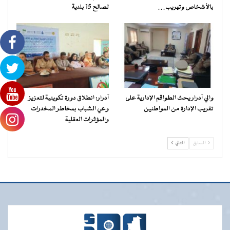
بالأشخاص وتهريب…
لصالح 15 بلدية
والي آدرار يحث الطواقم الإدارية على
آدرار: انطلاق دورة تكوينية لتعزيز
تقريب الإدارة من المواطنين
وعي الشباب بمخاطر المخدرات
والمؤثرات العقلية
السابق
التالي