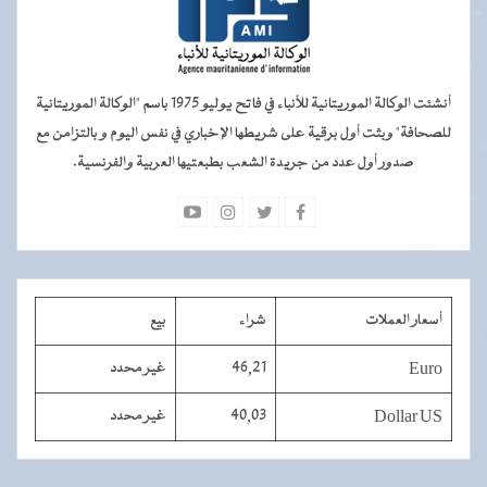
أنشئت الوكالة الموريتانية للأنباء في فاتح يوليو 1975 باسم "الوكالة الموريتانية
للصحافة" وبثت أول برقية على شريطها الإخباري في نفس اليوم و بالتزامن مع
صدور أول عدد من جريدة الشعب بطبعتيها العربية والفرنسية.
أسعار العملات
شراء
بيع
Euro
46,21
غير محدد
Dollar US
40,03
غير محدد