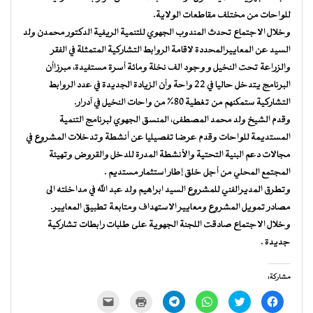
للواحات من مختلف مقاطعات الولاية.
وخلال الاجتماع تحدث المندوب الجهوي للتنمية الريفية الدكتور محمدن ولد
السيد عن المعاييرالمحددة لاقامة الروابط التشاركية المتمثلة في الفقر
والزراعة تحت النخيل و وجود الف نخلة ومائة أسرة مستفيدة، مبرزاأن
البرنامج يتدخل حاليا في 22 واحة وأن الزيادة الجديدة في عدد الروابط
التشاركية ستمكنهم من تغطية 80% من واحات النخيل في آدرار.
وقدم الشيخ ولد محمد المصطفى، المنسق الجهوي لبرنامج التنمية
المستديمة للواحات وقدم عرضا تفصيليا عن أنشطة وتدخلات المشروع في
مجالات دعم البنية التحتية والأنشطة المدرة للدخل والقروض وتهيئة
المجتمع المحلي من أجل خلق إطار استثمار مستديم .
وتطرق المديرالفني للمشروع السيد ابراهيم ولد عبد الله في مداخلته الى
مصادر تمويل المشروع ومعايير الاستهداف ومتابعة تطبيق المعايير.
وخلال الاجتماع صادقت اللجنة الجهوية على طلبات رابطات تشاركية
جديدة .
مشاركة:
انقر
اضغط
انقر
انقر
اضغط
النقر
للمشاركة
للمشاركة
للمشاركة
للمشاركة
للطباعة
لإرسال