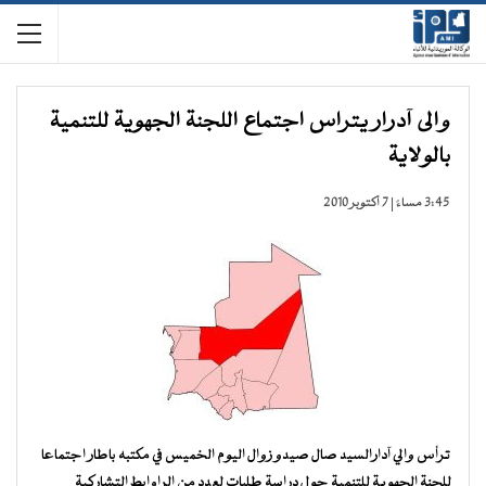
والى آدرار يتراس اجتماع اللجنة الجهوية للتنمية
بالولاية
3:45 مساءً | 7 أكتوبر 2010
ترأس والي آدارالسيد صال صيدو زوال اليوم الخميس في مكتبه باطار اجتماعا
للجنة الجهوية للتنمية حول دراسة طلبات لعدد من الراوابط التشاركية