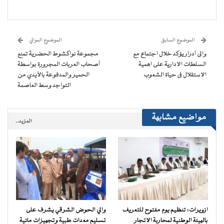
على
على
على
على
(فتح
رابط
فيسبوك
تويتر
WhatsApp
Telegram
في
عبر
(فتح
(فتح
(فتح
(فتح
نافذة
البريد
في
في
في
في
جديدة)
الإلكتروني
نافذة
نافذة
نافذة
نافذة
إلى
جديدة)
جديدة)
جديدة)
جديدة)
صديق
(فتح
الموضوع السابق
الموضوع الموالي
في
نافذة
والى آدرار يؤكد خلال اجتماع مع
مجموعة نواكشوط الحضرية تمنع
جديدة)
السلطات الادارية على اهمية
أصحاب العربات المجرورة بواسطة
الاستقلال فى حياة الشعوب
الحمير والمدفوعة بالأيدي من
التواجد وسط العاصمة
مواضيع مشابهة
المزيد..
ازويرات: تنظيم يوم مفتوح للتعريف
والي الحوض الشرقي يشرف على
بالهيئة الوطنية لمحاربة الاتجار
تسليم معدات طبية وتجهيزات مائية