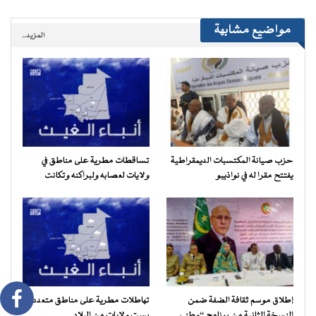
مواضيع مشابهة
المزيد..
حزب صيانة المكتسبات الديمقراطية
تساقطات مطرية على مناطق في
يفتتح مقرا له في نواذيبو
ولايات لعصابه ولبراكنه وتكانت
إطلاق موسم ثقافة الضفة ضمن
تهاطلات مطرية على مناطق متعددة
النسخة الثانية من برنامج “وطني…
بست ولايات من البلاد