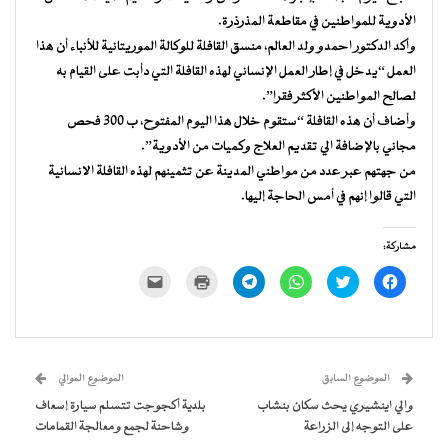
الأدوية للمواطنين في مقاطعة المذرذرة.
وأكد الدكتور احمدو ولد العالم، منسق القافلة للوكالة الموريتانية للأنباء أن هذا
العمل “يدخل في إطار العمل الإنساني لهذه القافلة التي دأبت على القيام به
لصالح المواطنين الأكثر فقرا”.
وأضاف أن هذه القافلة “ستقوم خلال هذا اليوم المفتوح، ب 300 فحص
مجاني بالإضافة الي تقديم العلاج وكميات من الأدوية”.
من جهتهم عبر عدد من مواطني المدينة عن تثمينهم لهذه القافلة الانسانية
التي قالوا إنهم في أمس الحاجة إليها.
مشاركة:
انقر
اضغط
انقر
انقر
اضغط
النقر
للمشاركة
للمشاركة
للمشاركة
للمشاركة
للطباعة
لإرسال
على
على
على
على
(فتح
رابط
فيسبوك
تويتر
WhatsApp
Telegram
في
عبر
(فتح
(فتح
(فتح
(فتح
نافذة
البريد
في
في
في
في
جديدة)
الإلكتروني
نافذة
نافذة
نافذة
نافذة
إلى
جديدة)
جديدة)
جديدة)
جديدة)
صديق
(فتح
الموضوع السابق
الموضوع الموالي
في
نافذة
والي اينشيري يحث سكان بنشاب
بلدية أكجوجت تتسلم سيارة إسعاف
جديدة)
على التوجه إلى الزراعة
وشاحنة لجمع ومعالجة القمامات