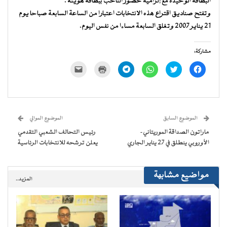
البطاقة الوحيدة مع إلزامية حضور الناخب ببطاقة هويته .
وتفتح صناديق اقتراع هذه الانتخابات اعتبارا من الساعة السابعة صباحا يوم
21 يناير 2007 وتغلق السابعة مساءا من نفس اليوم.
مشاركة:
انقر
اضغط
انقر
انقر
اضغط
النقر
للمشاركة
للمشاركة
للمشاركة
للمشاركة
للطباعة
لإرسال
على
على
على
على
(فتح
رابط
فيسبوك
تويتر
WhatsApp
Telegram
في
عبر
(فتح
(فتح
(فتح
(فتح
نافذة
البريد
في
في
في
في
جديدة)
الإلكتروني
نافذة
نافذة
نافذة
نافذة
إلى
جديدة)
جديدة)
جديدة)
جديدة)
صديق
(فتح
الموضوع السابق
الموضوع الموالي
في
نافذة
ماراتون الصداقة الموريتاني-
رئيس التحالف الشعبي التقدمي
جديدة)
الأوروبي ينطلق في 27 يناير الجاري
يعلن ترشحه للانتخابات الرئاسية
مواضيع مشابهة
المزيد..