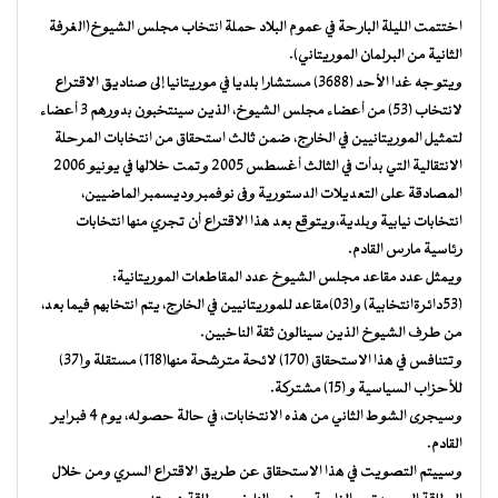
اختتمت الليلة البارحة في عموم البلاد حملة انتخاب مجلس الشيوخ(الغرفة
الثانية من البرلمان الموريتاني).
ويتوجه غدا الأحد (3688) مستشارا بلديا في موريتانيا إلى صناديق الاقتراع
لانتخاب (53) من أعضاء مجلس الشيوخ، الذين سينتخبون بدورهم 3 أعضاء
لتمثيل الموريتانيين في الخارج، ضمن ثالث استحقاق من انتخابات المرحلة
الانتقالية التي بدأت في الثالث أغسطس 2005 وتمت خلالها في يونيو 2006
المصادقة على التعديلات الدستورية وفى نوفمبر وديسمبر الماضيين،
انتخابات نيابية وبلدية،ويتوقع بعد هذا الاقتراع أن تجري منها انتخابات
رئاسية مارس القادم.
ويمثل عدد مقاعد مجلس الشيوخ عدد المقاطعات الموريتانية:
(53دائرةانتخابية) و(03)مقاعد للموريتانيين في الخارج، يتم انتخابهم فيما بعد،
من طرف الشيوخ الذين سينالون ثقة الناخبين.
وتتنافس في هذا الاستحقاق (170) لائحة مترشحة منها(118) مستقلة و(37)
للأحزاب السياسية و (15) مشتركة.
وسيجرى الشوط الثاني من هذه الانتخابات، في حالة حصوله، يوم 4 فبراير
القادم.
وسييتم التصويت في هذا الاستحقاق عن طريق الاقتراع السري ومن خلال