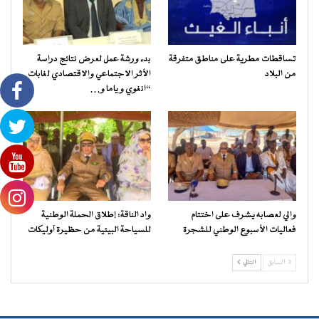
تساقطات مطرية على مناطق متفرقة
بدء ورشة عمل لعرض نتائج دراسة
من البلاد
الأثر الاجتماعي والاقتصادي لغابات
“انغوي و ياما و…
والي لعصابه يشرف على اختتام
واد الناقة: إطلاق الحملة الوطنية
فعاليات الأسبوع الوطني للشجرة
للسياحة البيئية من حظيرة آوليكات
السابق
التالي