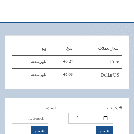
أسعار العملات
شراء
بيع
Euro
46,21
غير محدد
Dollar US
40,03
غير محدد
الأرشيف
:
البحث
: