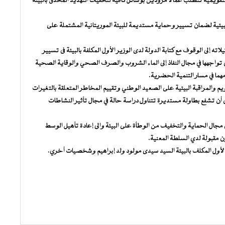
 التقويمية تتطلب عمالا مزودين بوسائل كافية لتخفيف التهديد المحدق بالبيئة
 البيئية لضمان تسيير وحماية مستديمة للبيئة الموريتانية المشتملة على
 إلى الوقوف مع كتابة الدولة لدى الوزير الأول المكلفة بالبيئة فى تسيير
لتي تواجهها في مجال النفاذ إلى الماء الشروب والصرف الصحي والوقاية الصحية
ما في مسار التنمية الحضرية.
م والمراقبة البيئية على الصعيد الوطني وتقييم المخاطر المتعلقة بالتغيرات
ى أن تشفع بطاولة مستديرة تتناول دراسة حالة في مجال تأثير النشاطات
 مجال الحماية والتخفيف من الوطأة على البيئة والى إعادة تأهيل الوسط
ون مقبولة لدي السلطة المعنية.
الأول المكلف بالبيئة السيد سيدى مولود ولد إبراهيم وشخصيات أخري.