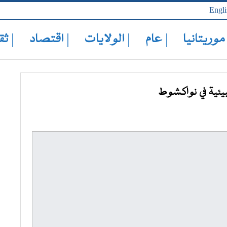
Engli
 موريتانيا
| عام
| الولايات
| اقتصاد
| ثق
بيئية في نواكشوط