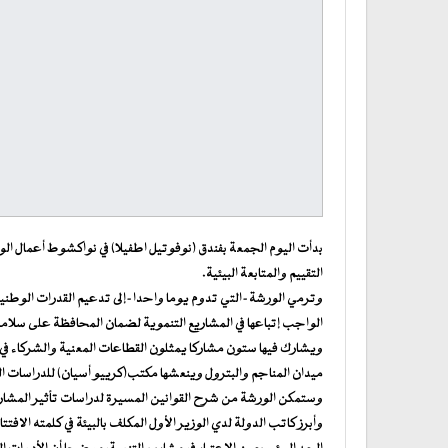
بدأت اليوم الجمعة بفندق (نوفوتيل اطفيلا) في نواكشوط أعمال الورش
التقييم والمتابعة البيئية.
وترمي الورشة-التي تدوم يوما واحدا-إلى تدعيم القدرات الوطنية ف
الواجب إتباعها في المشاريع التنموية لضمان المحافظة على سلامة 
ويشارك فيها ستون مشاركا يمثلون القطاعات المعنية والشركاء في ال
ميدان المناجم والبترول وينعشها مكتب(كرييو أسيان) للدراسات ال
وستمكن الورشة من شرح القوانين المسيرة لدراسات تأثير المشاريع 
وأبرز كاتب الدولة لدي الوزير الأول المكلف بالبيئة في كلمته الافت