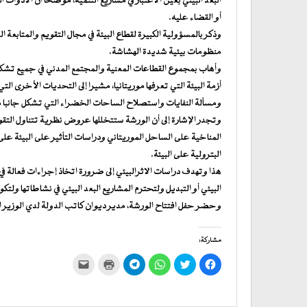
البعد البيئي بعين الاعتبار في مشاريع التنمية، موضحا أن الأدوات
أو القضاء عليه.
وذكر بالمسؤولية الكبيرة لقطاع البيئة في مجال التقويم والمتابعة
منظومات بيئية شديدة الهشاشة.
وأهاب بمجموع القطاعات المعنية والمجتمع المدني في جميع تشكيلاته
أزمة البيئة التي تعرفها موريتانيا، مشيرا إلى التحديات الأخرى ا
ومسألة النفايات واستصلاح الساحات الخضراء التي تشكل جانبا مه
وتجدر الإشارة إلى أن الورشة ستتخللها عروض نظرية تتناول التقوي
المناخية على الساحل الموريتاني ودراسات التأثير على البيئة عل
البترولية على البيئة.
هذا وتهدف دراسات الاثرالبيئي إلى ضرورة اتخاذ إجراءات فعالة في
البيئي أو التبديل ولتحترم المشاريع البعد البيئي في نشاطاتها ولتك
وحضر حفل افتتاح الورشة، مدير ديوان كاتب الدولة لدي الوزير 
مشاركة:
انقر
اضغط
انقر
انقر
اضغط
النقر
للمشاركة
للمشاركة
للمشاركة
للمشاركة
للطباعة
لإرسال
على
على
على
على
(فتح
رابط
فيسبوك
تويتر
WhatsApp
في
Telegram
عبر
(فتح
(فتح
(فتح
(فتح
نافذة
البريد
في
في
في
في
جديدة)
الإلكتروني