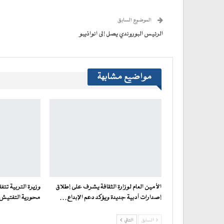
نافذة
نافذة
نافذة
نافذة
إلى
جديدة)
جديدة)
جديدة)
جديدة)
صديق
(فتح
الموضوع السابق
في
نافذة
جديدة)
الرئيس البوروندي يصل إلى انواذيبو
مواضيع مشابهة
الأمين العام لوزارة الثقافة يشرف على إطلاق
وزيرة التربية تت
إصدارات أدبية جديدة ويؤكد دعم الإبداع…
محورية التفتيش ف
السابق
التالي