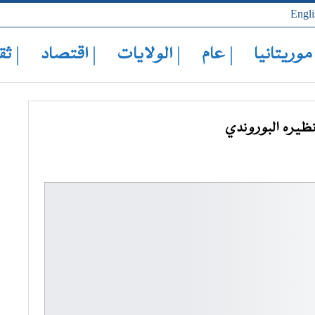
Engli
 موريتانيا
| عام
| الولايات
| اقتصاد
| ثق
يره البوروندي