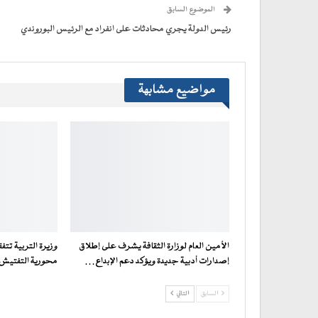
(فتح
الموضوع السابق
في
نافذة
جديدة)
رئيس الدولة يجري محادثات على انفراد مع الرئيس البوروندي
مواضيع مشابهة
الأمين العام لوزارة الثقافة يشرف على إطلاق
وزيرة التربية تت
إصدارات أدبية جديدة ويؤكد دعم الإبداع…
محورية التفتيش ف
السابق
التالي