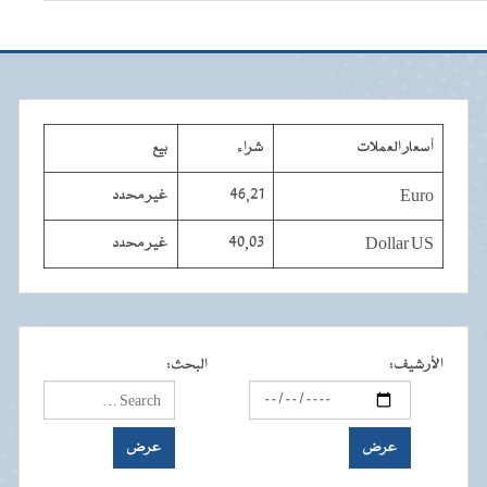
أسعار العملات
شراء
بيع
Euro
46,21
غير محدد
Dollar US
40,03
غير محدد
الأرشيف
:
البحث
: