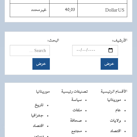
Dollar US
40,03
غير محدد
الأرشيف
:
البحث
:
الأقسام الرئيسية
تصنيفات رئيسية
موريتانيا
موريتانيا
سياسة
تاريخ
عام
ملفات
جغرافيا
ولايات
صحافة
اقتصاد
اقتصاد
مجتمع
دستور