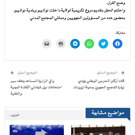
وصنع القرار.
واختُتم الحفل بتقديم دروع تكريمية لولاية داخلت نواذيبو وبلدية نواذيبو،
بحضور عدد من المسؤولين الجهويين وممثلي المجتمع المدني
مشاركة:
انقر
اضغط
انقر
انقر
اضغط
النقر
للمشاركة
للمشاركة
للمشاركة
للمشاركة
للطباعة
لإرسال
على
على
على
على
(فتح
رابط
فيسبوك
تويتر
WhatsApp
Telegram
في
عبر
(فتح
(فتح
(فتح
(فتح
نافذة
البريد
في
في
في
في
جديدة)
الإلكتروني
نافذة
نافذة
نافذة
نافذة
إلى
جديدة)
جديدة)
جديدة)
جديدة)
صديق
(فتح
الموضوع السابق
الموضوع الموالي
في
نافذة
قائد أركان الحرس الوطني يؤدي
والي اترارزة المساعد يتفقد سير
جديدة)
زيارة للتجمع الجهوي بمدينة ازويرات
امتحانات نيل شهادتي الكفاءة المهنية
والتقنية
مواضيع مشابهة
المزيد..