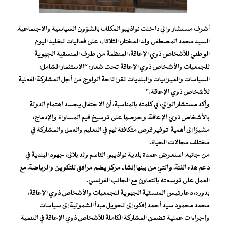
أشرف مستشار والي داخلت نواذيبو المكلف بالشؤون السياسية والاجتماعية،
السيد محمد المصطفى ولد المختار، الثلاثاء، على فعاليات تخليد اليوم
الوطني للأشخاص ذوي الإعاقة، المنظمة من طرف المنسقية الجهوية
للجمعيات والأشخاص ذوي الإعاقة تحت شعار: “الاستثمار الشامل:
السياسات والميزانيات والبلديات تقر إتاحة الولوج من أجل المشاركة الفعلية
للأشخاص ذوي الإعاقة.”
وأكد مستشار الوالي، في كلمته بالمناسبة، أن الاحتفال يجسد اهتمام الدولة
بالأشخاص ذوي الإعاقة، وحرصها على ترسيخ قيم المساواة والإدماج،
مشيرًا إلى أهمية توفير فرص متكافئة لهم في التعليم والعمل والمشاركة في
مختلف مجالات الحياة.
من جانبه، استعرض عمدة بلدية نواذيبو، القاسم ولد بلالي، جهود البلدية في
دعم هذه الفئة، والتي من بينها إنشاء مركز يضم مرافق للتكوين والرياضة، مع
العمل على توسعته بالتعاون مع الجانب الفرنسي.
بدوره، دعا رئيس المنسقية الجهوية للجمعيات والأشخاص ذوي الإعاقة،
محمد محمود سيد أحمد إفكو، إلى تحويل مبدأ الشمولية إلى سياسات
وإجراءات عملية تضمن المشاركة الكاملة للأشخاص ذوي الإعاقة في التنمية