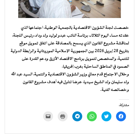
خصصت لجنة الشؤون الاقتصادية بالجمعية الوطنية، اجتماعها الذي
عقدته مساء اليوم الثلاثاء، برئاسة النائب عبدو لوليد ولد وداد، رئيس اللجنة،
لمناقشة مشروع القانون الذي يسمح بالمصادقة على اتفاق تمويل موقع
بتاريخ 28 إبريل 2026 بين الجمهورية الإسلامية الموريتانية والرابطة الدولية
للتنمية، والمخصص لتمويل برنامج الاقتصاد الأزرق ودعم القدرة على
الصمود في المناطق الساحلية بغرب إفريقيا.
وخلال الاجتماع قدم معالي وزير الشؤون الاقتصادية والتنمية، السيد عبد الله
ولد سليمان ولد الشيخ سيديا، عرضا تناول فيه أهدف مشروع القانون
وخصائصه الفنية.
مشاركة:
انقر
اضغط
انقر
انقر
اضغط
النقر
للمشاركة
للمشاركة
للمشاركة
للمشاركة
للطباعة
لإرسال
على
على
على
على
(فتح
رابط
فيسبوك
تويتر
WhatsApp
Telegram
في
عبر
(فتح
(فتح
(فتح
(فتح
نافذة
البريد
في
في
في
في
جديدة)
الإلكتروني
نافذة
نافذة
نافذة
نافذة
إلى