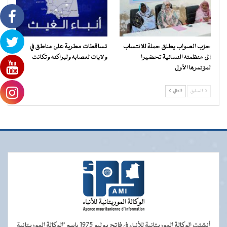
حزب الصواب يطلق حملة للانتساب
تساقطات مطرية على مناطق في
إلى منظمته النسائية تحضيرا
ولايات لعصابه ولبراكنه وتكانت
لمؤتمرها الأول
السابق
التالي
أنشئت الوكالة الموريتانية للأنباء في فاتح يوليو 1975 باسم "الوكالة الموريتانية