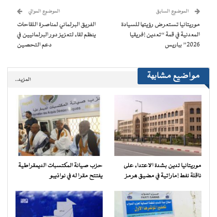
جديدة)
جديدة)
جديدة)
جديدة)
صديق
(فتح
الموضوع السابق
الموضوع الموالي
في
نافذة
موريتانيا تستعرض رؤيتها للسيادة
الفريق البرلماني لمناصرة اللقاحات
جديدة)
المعدنية في قمة “تعدين إفريقيا
ينظم لقاء لتعزيز دور البرلمانيين في
2026” بباريس
دعم التحصين
مواضيع مشابهة
المزيد..
موريتانيا تدين بشدة الاعتداء على
حزب صيانة المكتسبات الديمقراطية
ناقلة نفط إماراتية في مضيق هرمز
يفتتح مقرا له في نواذيبو