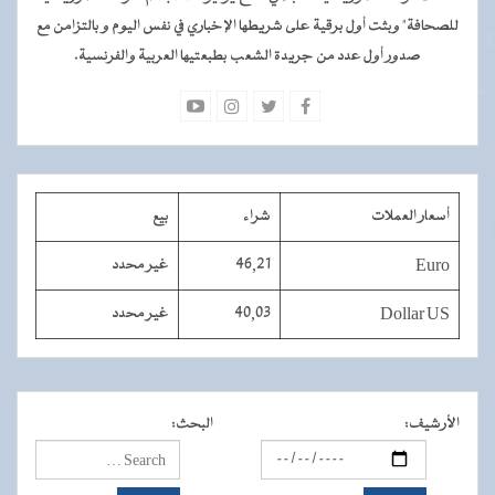
للصحافة" وبثت أول برقية على شريطها الإخباري في نفس اليوم و بالتزامن مع
صدور أول عدد من جريدة الشعب بطبعتيها العربية والفرنسية.
أسعار العملات
شراء
بيع
Euro
46,21
غير محدد
Dollar US
40,03
غير محدد
الأرشيف
:
البحث
: