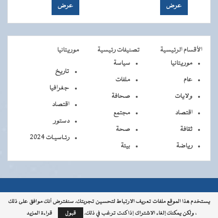
الأقسام الرئيسية
تصنيفات رئيسية
موريتانيا
موريتانيا
سياسة
تاريخ
عام
ملفات
جغرافيا
ولايات
صحافة
اقتصاد
اقتصاد
مجتمع
دستور
ثقافة
صحة
رئـاسيـات 2024
رياضة
بيئة
جميــــع
جميع الحقوق محفوظة © 2026 - الوكالة الموريتانية للأنباء
يستخدم هذا الموقع ملفات تعريف الارتباط لتحسين تجربتك. سنفترض أنك موافق على ذلك
، ولكن يمكنك إلغاء الاشتراك إذا كنت ترغب في ذلك.
قبول
قراءة المزيد