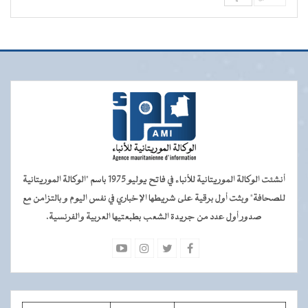
أنشئت الوكالة الموريتانية للأنباء في فاتح يوليو 1975 باسم "الوكالة الموريتانية
للصحافة" وبثت أول برقية على شريطها الإخباري في نفس اليوم و بالتزامن مع
صدور أول عدد من جريدة الشعب بطبعتيها العربية والفرنسية.