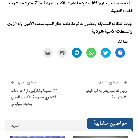
14 تخصصا، من بينهم (165) مترشحا لشهادة الكفاءة المهنية، و(71) مترشحا لشهادة
الكفاءة التقنية.
جرت انطلاقة المسابقة بحضور حاكم مقاطعة أطار، السيد محمد الأمين ولد الزين،
والسلطات الأمنية بالولاية.
مشاركة:
انقر
اضغط
انقر
انقر
اضغط
النقر
للمشاركة
للمشاركة
للمشاركة
للمشاركة
للطباعة
لإرسال
على
على
على
على
(فتح
رابط
فيسبوك
تويتر
WhatsApp
Telegram
في
عبر
(فتح
(فتح
(فتح
(فتح
نافذة
البريد
في
في
في
في
جديدة)
الإلكتروني
نافذة
نافذة
نافذة
نافذة
إلى
جديدة)
جديدة)
جديدة)
جديدة)
صديق
(فتح
الموضوع السابق
الموضوع الموالي
في
نافذة
وزير التجهيز يتوجه إلى غينيا
77 تلميذا يشاركون في امتحانات
جديدة)
الاستوائية
التخرج بمدرسة التكوين المهني
بمدينة سيلبابي
مواضيع مشابهة
المزيد..