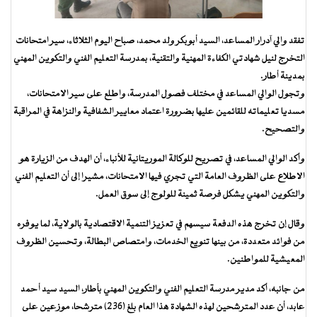
تفقد والي آدرار المساعد، السيد أبوبكر ولد محمد، صباح اليوم الثلاثاء، سير امتحانات
التخرج لنيل شهادتي الكفاءة المهنية والتقنية، بمدرسة التعليم الفني والتكوين المهني
بمدينة أطار.
وتجول الوالي المساعد في مختلف فصول المدرسة، واطلع على سير الامتحانات،
مسديا تعليماته للقائمين عليها بضرورة اعتماد معايير الشفافية والنزاهة في المراقبة
والتصحيح.
وأكد الوالي المساعد، في تصريح للوكالة الموريتانية للأنباء، أن الهدف من الزيارة هو
الاطلاع على الظروف العامة التي تجري فيها الامتحانات، مشيرا إلى أن التعليم الفني
والتكوين المهني يشكل فرصة ثمينة للولوج إلى سوق العمل.
وقال إن تخرج هذه الدفعة سيسهم في تعزيز التنمية الاقتصادية بالولاية، لما يوفره
من فوائد متعددة، من بينها تنويع الخدمات، وامتصاص البطالة، وتحسين الظروف
المعيشية للمواطنين.
من جانبه، أكد مدير مدرسة التعليم الفني والتكوين المهني بأطار، السيد سيد أحمد
عابد، أن عدد المترشحين لهذه الشهادة هذا العام بلغ (236) مترشحا، موزعين على