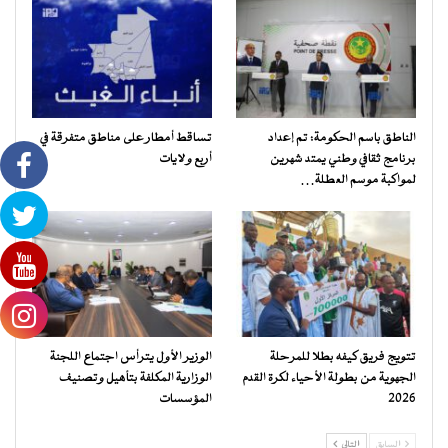
الناطق باسم الحكومة: تم إعداد
تساقط أمطار على مناطق متفرقة في
برنامج ثقافي وطني يمتد شهرين
أربع ولايات
لمواكبة موسم العطلة…
تتويج فريق كيفه بطلا للمرحلة
الوزير الأول يترأس اجتماع اللجنة
الجهوية من بطولة الأحياء لكرة القدم
الوزارية المكلفة بتأهيل وتصنيف
2026
المؤسسات
السابق
التالي