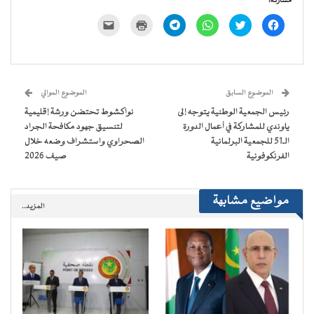
مشاركة:
انقر
اضغط
انقر
انقر
اضغط
النقر
للمشاركة
للمشاركة
للمشاركة
للمشاركة
للطباعة
لإرسال
على
على
على
على
(فتح
رابط
فيسبوك
تويتر
WhatsApp
Telegram
في
عبر
(فتح
(فتح
(فتح
(فتح
نافذة
البريد
في
في
في
في
جديدة)
الإلكتروني
نافذة
نافذة
نافذة
نافذة
إلى
جديدة)
جديدة)
جديدة)
جديدة)
صديق
(فتح
الموضوع السابق
الموضوع الموالي
في
نافذة
رئيس الجمعية الوطنية يتوجه إلى
نواكشوط تحتضن ورشة إقليمية
جديدة)
ياوندي للمشاركة في أعمال الدورة
لتنسيق جهود مكافحة الجراد
الـ51 للجمعية البرلمانية
الصحراوي واستشراف وضعه خلال
الفرنكوفونية
صيف 2026
مواضيع مشابهة
المزيد..