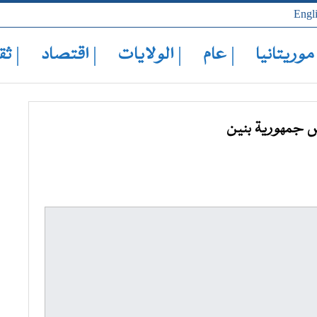
Engl
 موريتانيا
| عام
| الولايات
| اقتصاد
| ثق
 جمهورية بنين