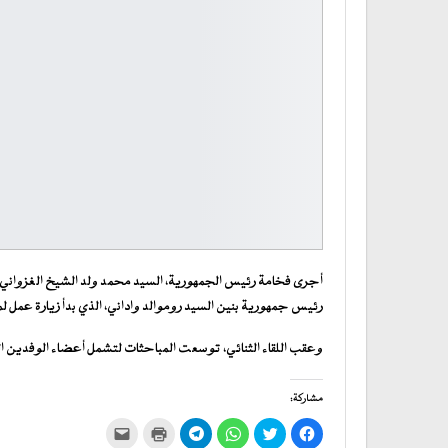
أجرى فخامة رئيس الجمهورية، السيد محمد ولد الشيخ الغزواني، ا
رئيس جمهورية بنين السيد روموالد واداني، الذي بدأ زيارة عمل لمور
وعقب اللقاء الثنائي، توسعت المباحثات لتشمل أعضاء الوفدين الم
مشاركة:
انقر
اضغط
انقر
انقر
اضغط
النقر
للمشاركة
للمشاركة
للمشاركة
للمشاركة
للطباعة
لإرسال