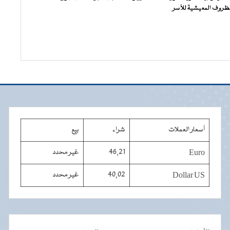
لظروف المعيشية للأسر
أسعار العملات
شراء
بيع
Euro
46,21
غير محدد
Dollar US
40,02
غير محدد