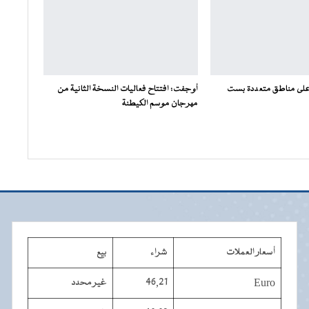
على مناطق متعددة بست
أوجفت: افتتاح فعاليات النسخة الثانية من
مهرجان موسم الكيطنة
أسعار العملات
شراء
بيع
Euro
46,21
غير محدد