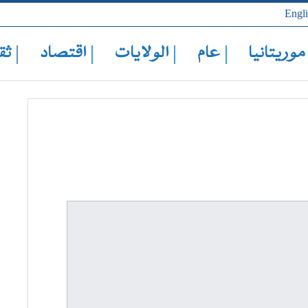
Engl
 موريتانيا
| عام
| الولايات
| اقتصاد
| ثق