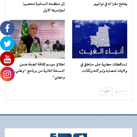
يفتتح مقرا له في نواذيبو
إلى منظمته النسائية تحضيرا
لمؤتمرها الأول
تساقطات مطرية على مناطق في
إطلاق موسم ثقافة الضفة ضمن
ولايات لعصابه ولبراكنه وتكانت
النسخة الثانية من برنامج “وطني…
وجهتي”
السابق
التالي