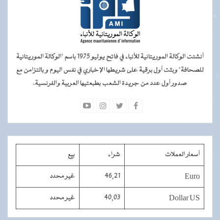
أنشئت الوكالة الموريتانية للأنباء في فاتح يوليو 1975 باسم "الوكالة الموريتانية
للصحافة" وبثت أول برقية على شريطها الإخباري في نفس اليوم و بالتزامن مع
صدور أول عدد من جريدة الشعب بطبعتيها العربية والفرنسية.
أسعار العملات
شراء
بيع
Euro
46,21
غير محدد
Dollar US
40,03
غير محدد