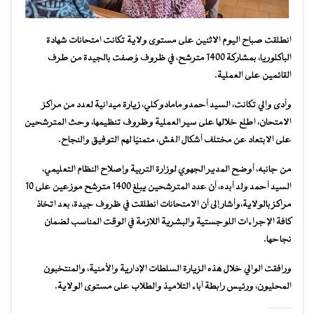
انطلقت صباح اليوم الاثنين على مستوى ولاية تكانت امتحانات شهادة
الباكلوريا، بمشاركة 1400 مترشح، في ظروف وُصفت بالجيدة من طرف
القائمين على العملية.
وأدى والي تكانت، السيد أحمدو مامادو كلي، زيارة ميدانية لعدد من مراكز
الامتحان، اطلع خلالها على سير العملية وظروف تنظيمها، وحث المترشحين
على الابتعاد عن مختلف أشكال الغش، متمنيًا لهم التوفيق والنجاح.
من جانبه، أوضح المدير الجهوي لوزارة التربية وإصلاح النظام التعليمي،
السيد أحمد ولد أبده، أن عدد المترشحين يبلغ 1400 مترشح موزعين على 10
مراكز بالولاية،وأشار إلى أن الامتحانات انطلقت في ظروف جيدة، بعد اتخاذ
كافة الإجراءات اللوجستية والبشرية اللازمة في الوقت المناسب لضمان
نجاحها.
ورافقت الوالي خلال هذه الزيارة السلطات الإدارية والأمنية، والمنتخبون
المحليون، ورئيس رابطة آباء التلاميذ والطلاب على مستوى الولاية.