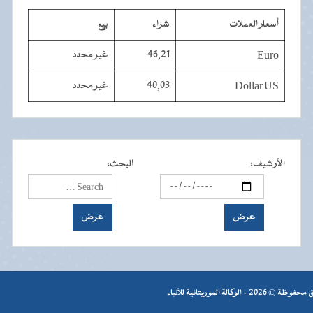
أسعار العملات
شراء
بيع
Euro
46,21
غير محدد
Dollar US
40,03
غير محدد
الأرشيف
:
البحث
:
- الوكالة الموريتانية للأنباء