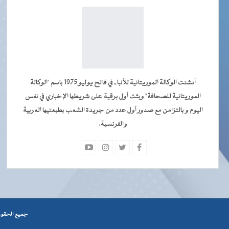
أنشئت الوكالة الموريتانية للأنباء في فاتح يوليو 1975 باسم "الوكالة
الموريتانية للصحافة" وبثت أول برقية على شريطها الإخباري في نفس
اليوم و بالتزامن مع صدور أول عدد من جريدة الشعب بطبعتيها العربية
والفرنسية.
جميــــع
جميع الحقوق محفوظة © 2026 