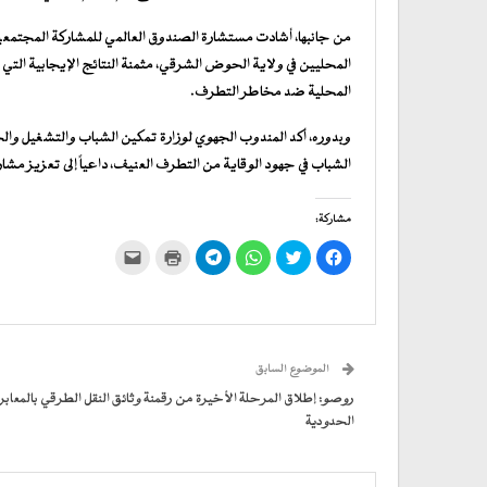
من جانبها، أشادت مستشارة الصندوق العالمي للمشاركة المجتمعية
المحليين في ولاية الحوض الشرقي، مثمنة النتائج الإيجابية ال
المحلية ضد مخاطر التطرف.
وبدوره، أكد المندوب الجهوي لوزارة تمكين الشباب والتشغيل وال
الشباب في جهود الوقاية من التطرف العنيف، داعياً إلى تعزيز مشارك
مشاركة:
انقر
اضغط
انقر
انقر
اضغط
النقر
للمشاركة
للمشاركة
للمشاركة
للمشاركة
للطباعة
لإرسال
على
على
على
على
(فتح
رابط
فيسبوك
تويتر
WhatsApp
في
Telegram
عبر
(فتح
(فتح
(فتح
(فتح
نافذة
البريد
في
في
في
في
جديدة)
الإلكتروني
نافذة
نافذة
نافذة
نافذة
إلى
جديدة)
جديدة)
جديدة)
جديدة)
صديق
(فتح
الموضوع السابق
في
نافذة
جديدة)
روصو: إطلاق المرحلة الأخيرة من رقمنة وثائق النقل الطرقي بالمعابر
الحدودية