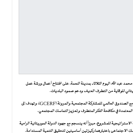
عبد الله، اليوم الثلاثاء بمدينة النعمة، على افتتاح أعمال ورشة عمل
تاني للوقاية من التطرف العنيف ودعم صمود البلديات.
وتنظم الورشةَمنظمة ُالتنمية والديمقراطية (إيكوديف) بالشراكة مع الصندوق العالمي للمشاركة المجتمعية والمرونة (GCERF)، وتهدف إلى
 المعتمدة في مكافحة الفكر المتطرف وتعزيز التماسك المجتمعي.
الاستراتيجية للمشروع، مبرزاً أنه ينسجم مع جهود الدولة الموريتانية الرامية
سك الاجتماعي باعتبارهما ركيزتين أساسيتين لتحقيق التنمية المستدامة.